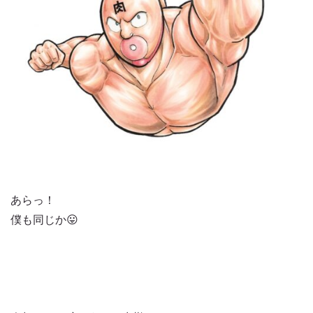
あらっ！
僕も同じか😛