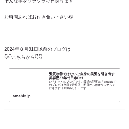
そんな事をツラツラ毎日綴ります
お時間あればお付き合い下さい👋
2024年８月31日以前のブログは
👇👇こちらから👇👇
髪質改善ではないご自身の美髪を引き出す
美容歴27年廿日市Def
ひろしさんのブログです。最近の記事は「amebloで
のブログは今日で最終回 明日からはオリジナルで
行きます（画像あり）」です。
ameblo.jp