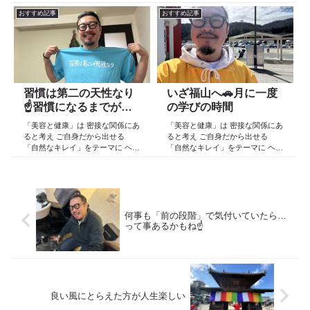
ケア スキンケア インナーケア
ケア スキンケア インナーケア
おすすめ記事
おすすめ記事
の 「根本改善」を目的とした美容
の 「根本改善」を目的とした美容
院 Def 古江です 2023年３月30日
院 Def 古江です 2023年３月30日
より スタートしたこのブログ
より スタートしたこのブログ
日々の事や...
日々の事や...
習慣は第二の天性なり
いざ福山へ🚗月に一度
☝️習慣になるまでが…
の学びの時間
「美容と健康」は 密接な関係にあ
「美容と健康」は 密接な関係にあ
ると考え ご自身だから出せる
ると考え ご自身だから出せる
「自然なキレイ」をテーマに ヘア
「自然なキレイ」をテーマに ヘア
ケア スキンケア インナーケア
ケア スキンケア インナーケア
の 「根本改善」を目的とした美容
の 「根本改善」を目的とした美容
院 Def 古江です 2023年３月30日
院 Def 古江です 2023年３月30日
より スタートしたこのブログ
より スタートしたこのブログ
日々の事や...
日々の事や...
何事も「前の段階」で気付いていたら…
って事あるかもね☝️
良い風にとらえた方が人生楽しい