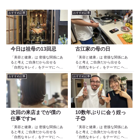
おすすめ記事
おすすめ記事
今日は祖母の13回忌
古江家の母の日
「美容と健康」は 密接な関係にあ
「美容と健康」は 密接な関係にあ
ると考え ご自身だから出せる
ると考え ご自身だから出せる
「自然なキレイ」をテーマに ヘア
「自然なキレイ」をテーマに ヘア
ケア スキンケア インナーケア
ケア スキンケア インナーケア
おすすめ記事
おすすめ記事
の 「根本改善」を目的とした美容
の 「根本改善」を目的とした美容
院 Def 古江です 2023年３月30日
院 Def 古江です 2023年３月30日
より スタートしたこのブログ
より スタートしたこのブログ
日々の事や...
日々の事や...
次回の来店までが僕の
10数年ぶりに会う姪っ
仕事です✂️
子😊
「美容と健康」は 密接な関係にあ
「美容と健康」は 密接な関係にあ
ると考え ご自身だから出せる
ると考え ご自身だから出せる
「自然なキレイ」をテーマに ヘア
「自然なキレイ」をテーマに ヘア