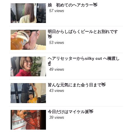
娘 初めてのヘアカラー👋
57 views
明日からしばらくビールとお別れです
👋
53 views
ヘアリセッターからsilky cut へ橋渡し
☝️
49 views
皆んな元気にまた会う日まで👋
43 views
今日だけはマイケル派👋
39 views