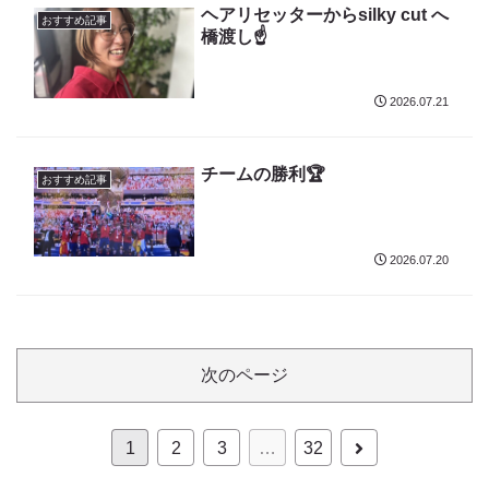
ヘアリセッターからsilky cut へ
おすすめ記事
橋渡し☝️
2026.07.21
チームの勝利🏆
おすすめ記事
2026.07.20
次のページ
次
1
2
3
…
32
へ