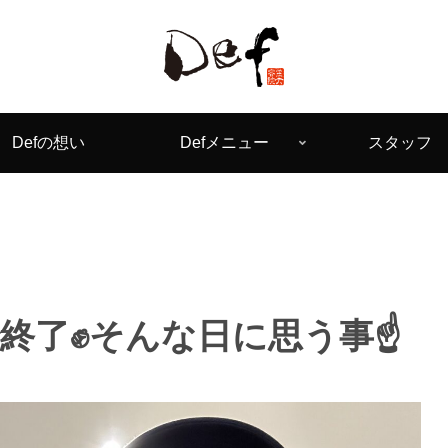
Defの想い
Defメニュー
スタッフ
終了✊そんな日に思う事☝️