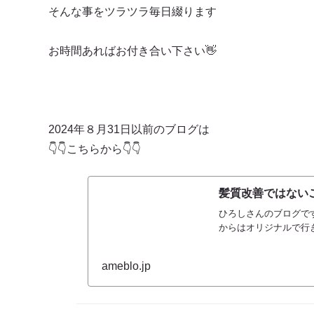
そんな事をツラツラ毎日綴ります
お時間あればお付き合い下さい👋
2024年８月31日以前のブログは
👇👇こちらから👇👇
髪質改善ではないご
ひろしさんのブログです
からはオリジナルで行
ameblo.jp