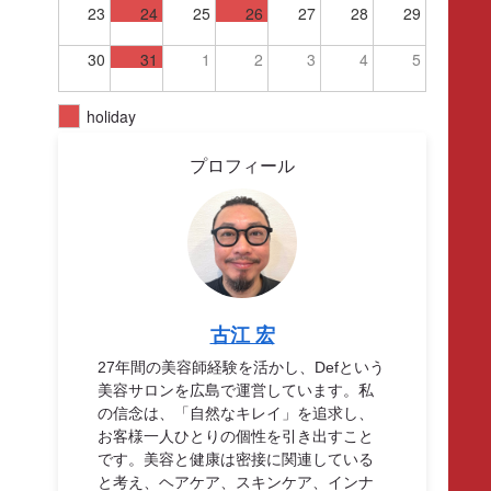
23
24
25
26
27
28
29
30
31
1
2
3
4
5
holiday
プロフィール
古江 宏
27年間の美容師経験を活かし、Defという
美容サロンを広島で運営しています。私
の信念は、「自然なキレイ」を追求し、
お客様一人ひとりの個性を引き出すこと
です。美容と健康は密接に関連している
と考え、ヘアケア、スキンケア、インナ