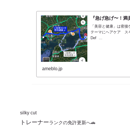
『急げ急げ〜！満
「美容と健康」は密接
テーマにヘアケア ス
Def …
ameblo.jp
silky cut
トレーナー
ランクの
免許更新へ🚗