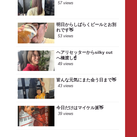
57 views
明日からしばらくビールとお別
れです👋
53 views
ヘアリセッターからsilky cut
へ橋渡し☝️
49 views
皆んな元気にまた会う日まで👋
43 views
今日だけはマイケル派👋
39 views