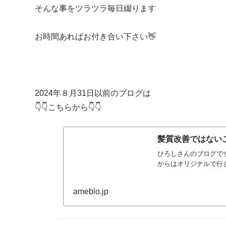
そんな事をツラツラ毎日綴ります
お時間あればお付き合い下さい👋
2024年８月31日以前のブログは
👇👇こちらから👇👇
髪質改善ではないご
ひろしさんのブログです
からはオリジナルで行
ameblo.jp