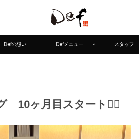
Defの想い
Defメニュー
スタッフ
10ヶ月目スタート🏃‍♂️