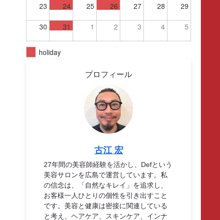
23
24
25
26
27
28
29
30
31
1
2
3
4
5
holiday
プロフィール
古江 宏
27年間の美容師経験を活かし、Defという
美容サロンを広島で運営しています。私
の信念は、「自然なキレイ」を追求し、
お客様一人ひとりの個性を引き出すこと
です。美容と健康は密接に関連している
と考え、ヘアケア、スキンケア、インナ