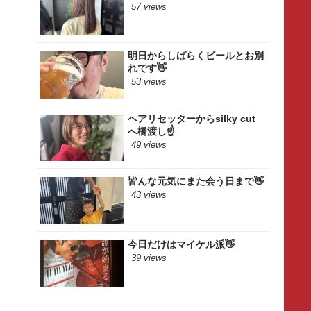
57 views
明日からしばらくビールとお別
れです👋
53 views
ヘアリセッターからsilky cut
へ橋渡し☝️
49 views
皆んな元気にまた会う日まで👋
43 views
今日だけはマイケル派👋
39 views