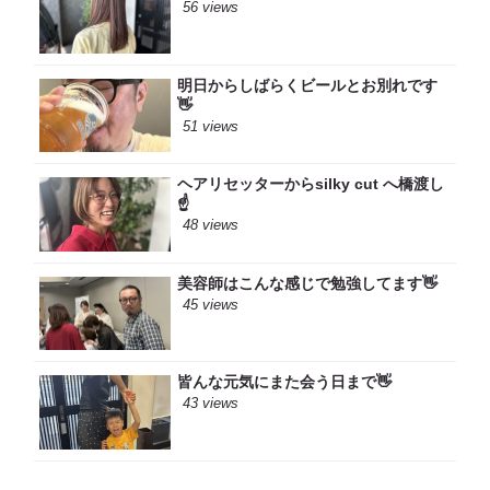
56 views
明日からしばらくビールとお別れです
👋
51 views
ヘアリセッターからsilky cut へ橋渡し
☝️
48 views
美容師はこんな感じで勉強してます👋
45 views
皆んな元気にまた会う日まで👋
43 views