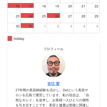
16
17
18
19
20
21
22
23
24
25
26
27
28
29
30
31
1
2
3
4
5
holiday
プロフィール
古江 宏
27年間の美容師経験を活かし、Defという美容サ
ロンを広島で運営しています。私の信念は、「自
然なキレイ」を追求し、お客様一人ひとりの個性
を引き出すことです。美容と健康は密接に関連し