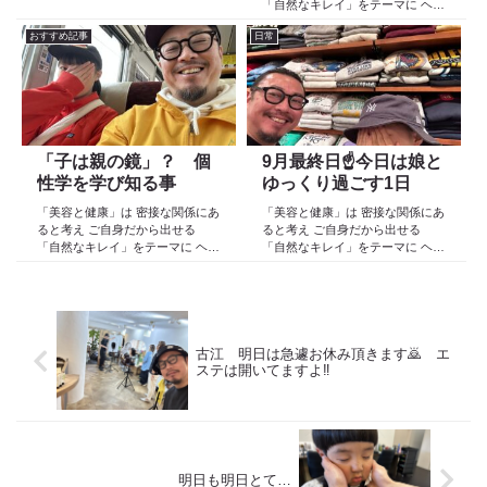
ケア スキンケア インナーケア
「自然なキレイ」をテーマに ヘア
の 「根本改善」を目的とした美容
ケア スキンケア インナーケア
院 Def 古江です 2023年３月30日
おすすめ記事
日常
の 「根本改善」を目的とした美容
より スタートしたこのブログ
院 Def 古江です 2023年３月30日
日々の事や...
より スタートしたこのブログ
日々の事や...
「子は親の鏡」？ 個
9月最終日☝️今日は娘と
性学を学び知る事
ゆっくり過ごす1日
「美容と健康」は 密接な関係にあ
「美容と健康」は 密接な関係にあ
ると考え ご自身だから出せる
ると考え ご自身だから出せる
「自然なキレイ」をテーマに ヘア
「自然なキレイ」をテーマに ヘア
ケア スキンケア インナーケア
ケア スキンケア インナーケア
の 「根本改善」を目的とした美容
の 「根本改善」を目的とした美容
院 Def 古江です 2023年３月30日
院 Def 古江です 2023年３月30日
より スタートしたこのブログ
より スタートしたこのブログ
日々の事や...
日々の事や...
古江 明日は急遽お休み頂きます🙇 エ
ステは開いてますよ‼️
明日も明日とて…