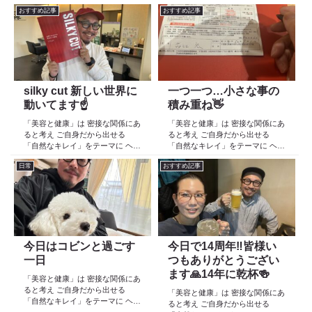
おすすめ記事
おすすめ記事
silky cut 新しい世界に
一つ一つ…小さな事の
動いてます☝️
積み重ね👋
「美容と健康」は 密接な関係にあ
「美容と健康」は 密接な関係にあ
ると考え ご自身だから出せる
ると考え ご自身だから出せる
「自然なキレイ」をテーマに ヘア
「自然なキレイ」をテーマに ヘア
ケア スキンケア インナーケア
ケア スキンケア インナーケア
日常
おすすめ記事
の 「根本改善」を目的とした美容
の 「根本改善」を目的とした美容
院 Def 古江です 2023年３月30日
院 Def 古江です 2023年３月30日
より スタートしたこのブログ
より スタートしたこのブログ
日々の事や...
日々の事や...
今日はコビンと過ごす
今日で14周年‼️皆様い
一日
つもありがとうござい
ます🙏14年に乾杯🍻
「美容と健康」は 密接な関係にあ
ると考え ご自身だから出せる
「美容と健康」は 密接な関係にあ
「自然なキレイ」をテーマに ヘア
ると考え ご自身だから出せる