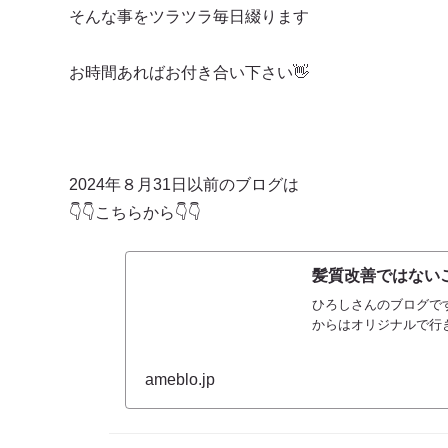
そんな事をツラツラ毎日綴ります
お時間あればお付き合い下さい👋
2024年８月31日以前のブログは
👇👇こちらから👇👇
髪質改善ではないご
ひろしさんのブログです
からはオリジナルで行
ameblo.jp