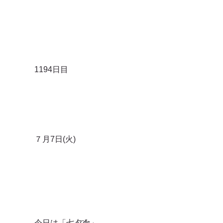
1194日目
７月7日(火)
今日は「七夕🎋」