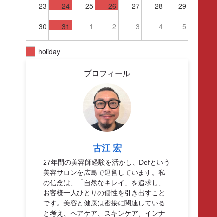
23
24
25
26
27
28
29
30
31
1
2
3
4
5
holiday
プロフィール
古江 宏
27年間の美容師経験を活かし、Defという
美容サロンを広島で運営しています。私
の信念は、「自然なキレイ」を追求し、
お客様一人ひとりの個性を引き出すこと
です。美容と健康は密接に関連している
と考え、ヘアケア、スキンケア、インナ