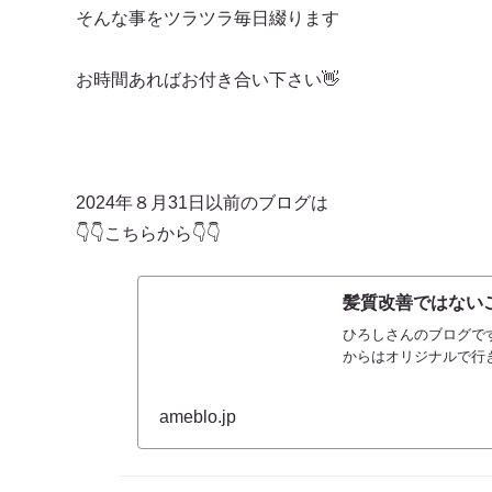
そんな事をツラツラ毎日綴ります
お時間あればお付き合い下さい👋
2024年８月31日以前のブログは
👇👇こちらから👇👇
髪質改善ではないご
ひろしさんのブログです
からはオリジナルで行
ameblo.jp