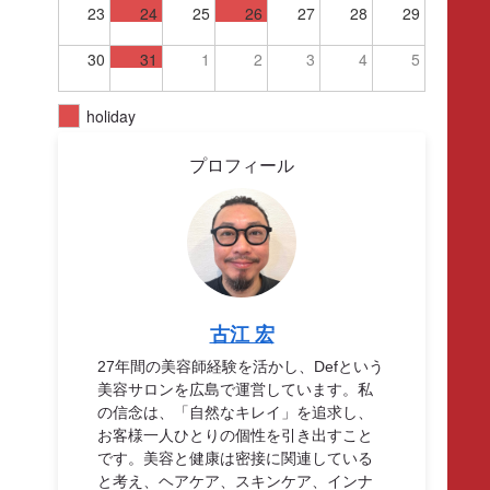
23
24
25
26
27
28
29
30
31
1
2
3
4
5
holiday
プロフィール
古江 宏
27年間の美容師経験を活かし、Defという
美容サロンを広島で運営しています。私
の信念は、「自然なキレイ」を追求し、
お客様一人ひとりの個性を引き出すこと
です。美容と健康は密接に関連している
と考え、ヘアケア、スキンケア、インナ