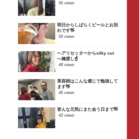
56 views
明日からしばらくビールとお別
れです👋
50 views
ヘアリセッターからsilky cut
へ橋渡し☝️
48 views
美容師はこんな感じで勉強して
ます👋
45 views
皆んな元気にまた会う日まで👋
42 views