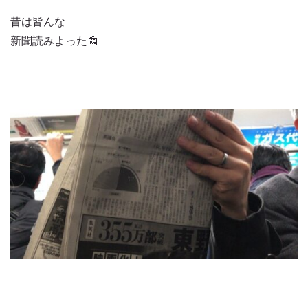
昔は皆んな
新聞読みよった📰