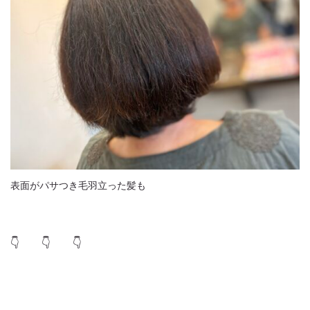
表面がパサつき毛羽立った髪も
👇 👇 👇