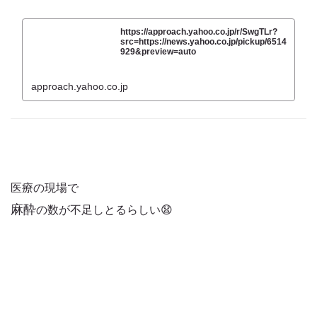
https://approach.yahoo.co.jp/r/SwgTLr?
src=https://news.yahoo.co.jp/pickup/6514
929&preview=auto
approach.yahoo.co.jp
医療の現場で
麻酔
の数が不足しとるらしい😧