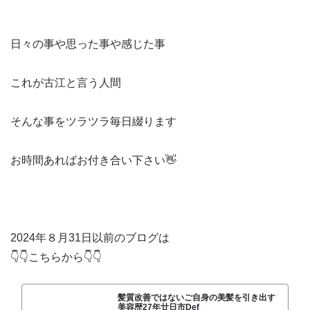
日々の事や思った事や感じた事
これが古江と言う人間
そんな事をツラツラ毎日綴ります
お時間あればお付き合い下さい👋
2024年８月31日以前のブログは
👇👇こちらから👇👇
髪質改善ではないご自身の美髪を引き出す
美容歴27年廿日市Def