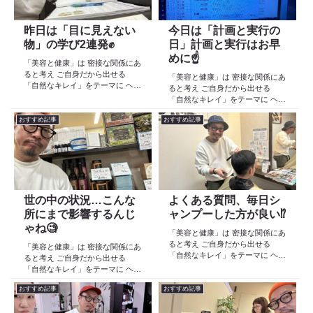
昨日は「目に見えない
今日は「計画と実行の
物」の学び2連発✊
日」計画と実行はお早
めに☝️
「美容と健康」は 密接な関係にあ
ると考え ご自身だから出せる
「美容と健康」は 密接な関係にあ
「自然なキレイ」をテーマに ヘア
ると考え ご自身だから出せる
ケア スキンケア インナーケア
「自然なキレイ」をテーマに ヘア
の 「根本改善」を目的とした美容
ケア スキンケア インナーケア
院 Def 古江です 2023年３月30日
おすすめ記事
おすすめ記事
の 「根本改善」を目的とした美容
より スタートしたこのブログ
院 Def 古江です 474日目 ９月５
日々の事や...
日(木) 今朝も早朝から事務作業
ふ〜😩 ...
世の中の状況…こんな
よくある質問、毎日シ
所にまで影響するんじ
ャンプーした方が良い⁉️
ゃね🧐
「美容と健康」は 密接な関係にあ
ると考え ご自身だから出せる
「美容と健康」は 密接な関係にあ
「自然なキレイ」をテーマに ヘア
ると考え ご自身だから出せる
ケア スキンケア インナーケア
「自然なキレイ」をテーマに ヘア
の 「根本改善」を目的とした美容
ケア スキンケア インナーケア
院 Def 古江です 2023年３月30日
おすすめ記事
おすすめ記事
の 「根本改善」を目的とした美容
より スタートしたこのブログ
院 Def 古江です 2023年３月30日
日々の事や...