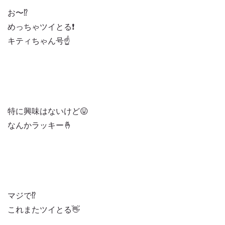
お〜⁉️
めっちゃツイとる❗️
キティちゃん号☝️
特に興味はないけど😛
なんかラッキー🤞
マジで⁉️
これまたツイとる👋