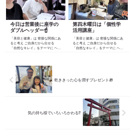
より スタートしたこのブログ
日々の事や...
今日は営業後に座学の
第四木曜日は「個性学
ダブルヘッダー☝️
活用講座」
「美容と健康」は 密接な関係にあ
「美容と健康」は 密接な関係にあ
ると考え ご自身だから出せる
ると考え ご自身だから出せる
「自然なキレイ」をテーマに ヘア
「自然なキレイ」をテーマに ヘア
ケア スキンケア インナーケア
ケア スキンケア インナーケア
の 「根本改善」を目的とした美容
の 「根本改善」を目的とした美容
院 Def 古江です 2023年３月30日
院 Def 古江です 2023年３月30日
より スタートしたこのブログ
より スタートしたこのブログ
日々の事や...
日々の事や...
乾ききった心を潤すプレゼント🎁
気の持ち様でいろいろかわる⁉️