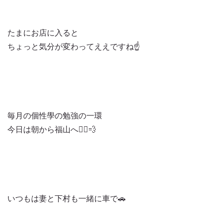
たまにお店に入ると
ちょっと気分が変わってええですね☝️
毎月の個性學の勉強の一環
今日は朝から福山へ🏃‍♂️💨
いつもは妻と下村も一緒に車で🚗