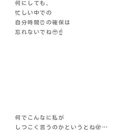
何にしても、
忙しい中での
自分時間⏰の確保は
忘れないでね🥹☝️
何でこんなに私が
しつこく言うのかというとね🫣…