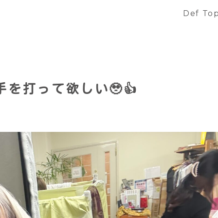
Def To
を打って欲しい🥹👍