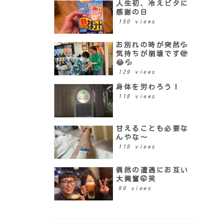
人生初、冷えピタに
感謝の日
150 views
お別れの時が突然💦
気持ちが崩壊です🫣
😂💦
129 views
身体を労わろう！
118 views
甘えることも必要な
んやな〜
118 views
偶然の遭遇にお互い
大興奮🤭笑
99 views