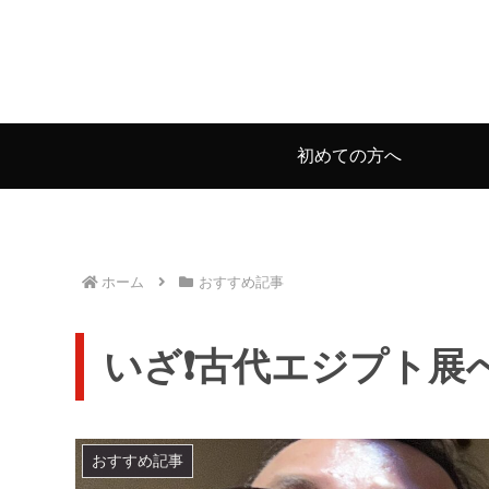
初めての方へ
ホーム
おすすめ記事
いざ❗️古代エジプト展へ🚶
おすすめ記事