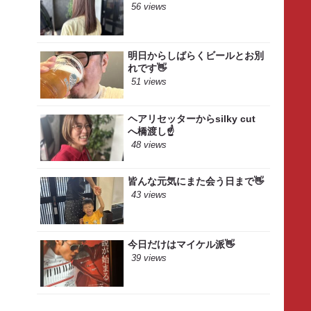
56 views
明日からしばらくビールとお別
れです👋
51 views
ヘアリセッターからsilky cut
へ橋渡し☝️
48 views
皆んな元気にまた会う日まで👋
43 views
今日だけはマイケル派👋
39 views