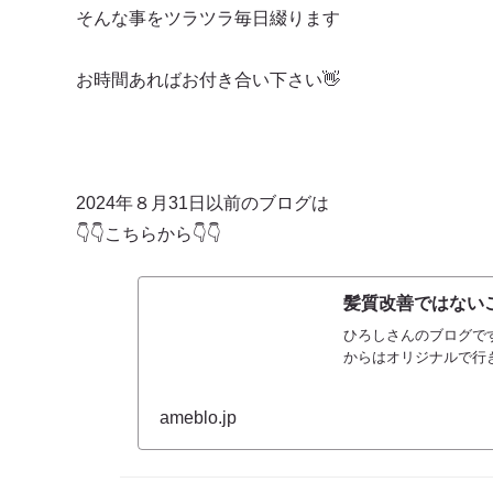
そんな事をツラツラ毎日綴ります
お時間あればお付き合い下さい👋
2024年８月31日以前のブログは
👇👇こちらから👇👇
髪質改善ではないご
ひろしさんのブログです
からはオリジナルで行
ameblo.jp