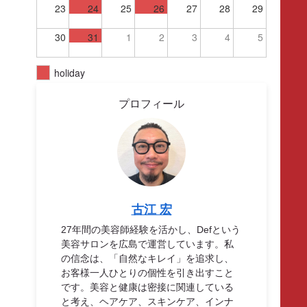
23
24
25
26
27
28
29
30
31
1
2
3
4
5
holiday
プロフィール
古江 宏
27年間の美容師経験を活かし、Defという
美容サロンを広島で運営しています。私
の信念は、「自然なキレイ」を追求し、
お客様一人ひとりの個性を引き出すこと
です。美容と健康は密接に関連している
と考え、ヘアケア、スキンケア、インナ