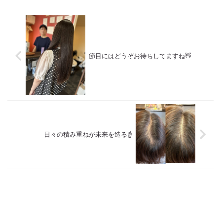
院 Def 古江です 2023年３月30日
の 「根本改善」を目的とした美容
より スタートしたこのブログ
院 Def 古江です 2023年３月30日
日々の事や...
より スタートしたこのブログ
日々の事や...
節目にはどうぞお待ちしてますね👋
日々の積み重ねが未来を造る☝️