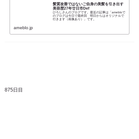
髪質改善ではないご自身の美髪を引き出す
美容歴27年廿日市Def
ひろしさんのブログです。最近の記事は「amebloで
のブログは今日で最終回 明日からはオリジナルで
行きます（画像あり）」です。
ameblo.jp
875日目