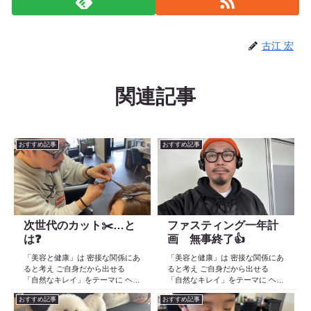
古江 宏
関連記事
おすすめ記事
おすすめ記事
次世代のカット✂️…と
ファスティング一年計
は❓
画 無事終了👍
「美容と健康」は 密接な関係にあ
「美容と健康」は 密接な関係にあ
ると考え ご自身だから出せる
ると考え ご自身だから出せる
「自然なキレイ」をテーマに ヘア
「自然なキレイ」をテーマに ヘア
ケア スキンケア インナーケア
ケア スキンケア インナーケア
おすすめ記事
おすすめ記事
の 「根本改善」を目的とした美容
の 「根本改善」を目的とした美容