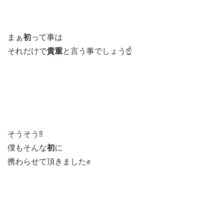
まぁ
初
って事は
それだけで
貴重
と言う事でしょう☝️
そうそう‼️
僕もそんな
初
に
携わらせて頂きました✊