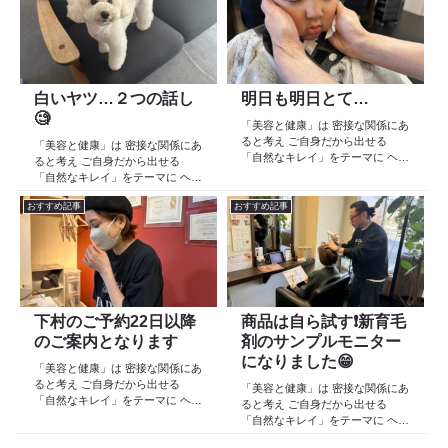
院 Def 古江です 2023年３月30日
院 Def 古江です 2023年３月30日
より スタートしたこのブログ
より スタートしたこのブログ
日々の事や...
日々の事や...
白いヤツ…２つの話し
明日も明日とて…
🧐
「美容と健康」は 密接な関係にあ
ると考え ご自身だから出せる
「美容と健康」は 密接な関係にあ
「自然なキレイ」をテーマに ヘア
ると考え ご自身だから出せる
ケア スキンケア インナーケア
「自然なキレイ」をテーマに ヘア
の 「根本改善」を目的とした美容
ケア スキンケア インナーケア
院 Def 古江です 2023年３月30日
おすすめ記事
おすすめ記事
の 「根本改善」を目的とした美容
より スタートしたこのブログ
院 Def 古江です 2023年３月30日
日々の事や...
より スタートしたこのブログ
日々の事や...
下村のご予約22日以降
商品は自ら試す❗️新育毛
のご案内となります
剤のサンプルモニター
になりました😁
「美容と健康」は 密接な関係にあ
ると考え ご自身だから出せる
「美容と健康」は 密接な関係にあ
「自然なキレイ」をテーマに ヘア
ると考え ご自身だから出せる
ケア スキンケア インナーケア
「自然なキレイ」をテーマに ヘア
の 「根本改善」を目的とした美容
ケア スキンケア インナーケア