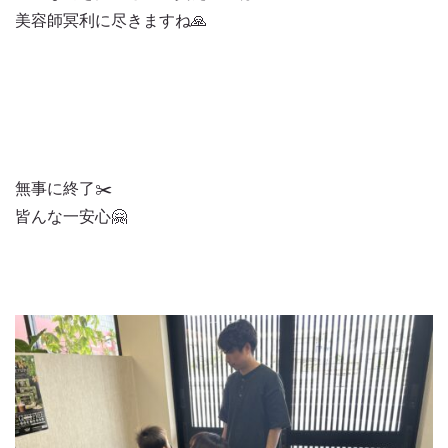
美容師冥利に尽きますね🙏
無事に終了✂️
皆んな一安心🤗