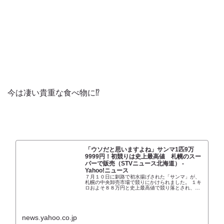
今は凄い貴重な食べ物に⁉️
「ウソだと思いますよね」サンマ1匹9万
9999円！初競りは史上最高値 札幌のスー
パーで販売（STVニュース北海道） -
Yahoo!ニュース
７月１０日に釧路で初水揚げされた「サンマ」が、
札幌の中央卸売市場で競りにかけられました。 １キ
ロおよそ８８万円と史上最高値で競り落とされ、さ
っそく市内のスーパーに並びましたが、店頭ではい
くらで販売
news.yahoo.co.jp