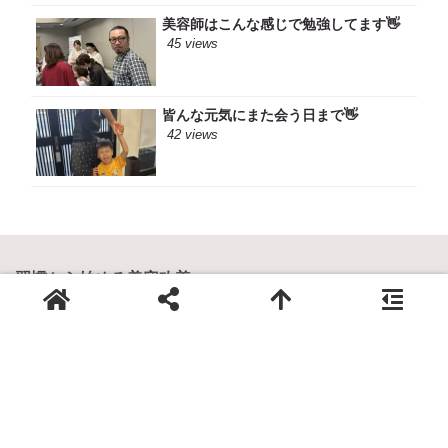
美容師はこんな感じで勉強してます👋
45 views
皆んな元気にまた会う日まで👋
42 views
習慣から始める美容改善 -
自然なキレイを追求するサロン
Def
0829-30-6939