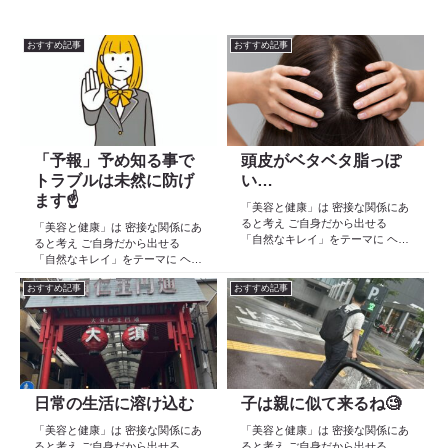
おすすめ記事
おすすめ記事
「予報」予め知る事で
頭皮がベタベタ脂っぽ
トラブルは未然に防げ
い…
ます☝️
「美容と健康」は 密接な関係にあ
ると考え ご自身だから出せる
「美容と健康」は 密接な関係にあ
「自然なキレイ」をテーマに ヘア
ると考え ご自身だから出せる
ケア スキンケア インナーケア
「自然なキレイ」をテーマに ヘア
の 「根本改善」を目的とした美容
ケア スキンケア インナーケア
院 Def 古江です 2023年３月30日
おすすめ記事
おすすめ記事
の 「根本改善」を目的とした美容
より スタートしたこのブログ
院 Def 古江です 2023年３月30日
日々の事や...
より スタートしたこのブログ
日々の事や...
日常の生活に溶け込む
子は親に似て来るね🧐
「美容と健康」は 密接な関係にあ
「美容と健康」は 密接な関係にあ
ると考え ご自身だから出せる
ると考え ご自身だから出せる