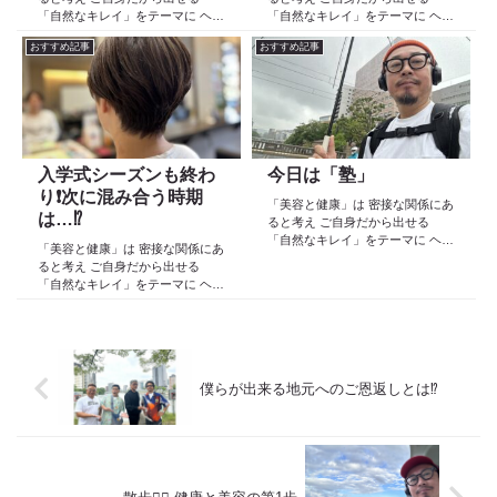
「自然なキレイ」をテーマに ヘア
「自然なキレイ」をテーマに ヘア
ケア スキンケア インナーケア
ケア スキンケア インナーケア
おすすめ記事
おすすめ記事
の 「根本改善」を目的とした美容
の 「根本改善」を目的とした美容
院 Def 古江です 2023年３月30日
院 Def 古江です 2023年３月30日
より スタートしたこのブログ
より スタートしたこのブログ
日々の事や...
日々の事や...
入学式シーズンも終わ
今日は「塾」
り❗️次に混み合う時期
「美容と健康」は 密接な関係にあ
は…⁉️
ると考え ご自身だから出せる
「自然なキレイ」をテーマに ヘア
「美容と健康」は 密接な関係にあ
ケア スキンケア インナーケア
ると考え ご自身だから出せる
の 「根本改善」を目的とした美容
「自然なキレイ」をテーマに ヘア
院 Def 古江です 2023年３月30日
ケア スキンケア インナーケア
より スタートしたこのブログ
の 「根本改善」を目的とした美容
日々の事や...
院 Def 古江です 2023年３月30日
より スタートしたこのブログ
日々の事や...
僕らが出来る地元へのご恩返しとは⁉️