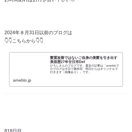
2024年８月31日以前のブログは
👇👇こちらから👇👇
髪質改善ではないご自身の美髪を引き出す
美容歴27年廿日市Def
ひろしさんのブログです。最近の記事は「amebloで
のブログは今日で最終回 明日からはオリジナルで
行きます（画像あり）」です。
ameblo.jp
818日目