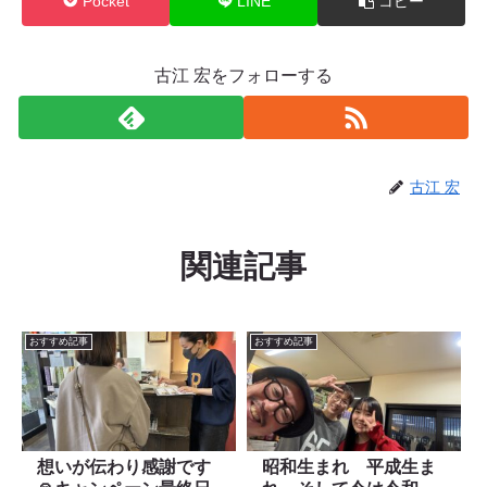
Pocket
LINE
コピー
古江 宏をフォローする
古江 宏
関連記事
おすすめ記事
おすすめ記事
想いが伝わり感謝です
昭和生まれ 平成生ま