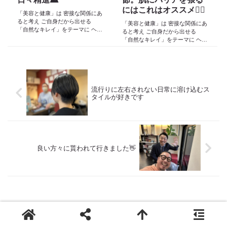
にはこれはオススメ🙆‍♂️
「美容と健康」は 密接な関係にあ
ると考え ご自身だから出せる
「美容と健康」は 密接な関係にあ
「自然なキレイ」をテーマに ヘア
ると考え ご自身だから出せる
ケア スキンケア インナーケア
「自然なキレイ」をテーマに ヘア
の 「根本改善」を目的とした美容
ケア スキンケア インナーケア
院 Def 古江です 2023年３月30日
の 「根本改善」を目的とした美容
より スタートしたこのブログ
院 Def 古江です 2023年３月30日
日々の事や...
より スタートしたこのブログ
日々の事や...
流行りに左右されない日常に溶け込むス
タイルが好きです
良い方々に貰われて行きました👋