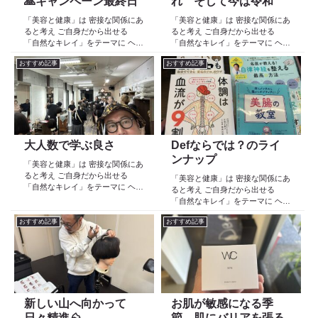
🙏キャンペーン最終日
れ そして今は令和
「美容と健康」は 密接な関係にあ
「美容と健康」は 密接な関係にあ
ると考え ご自身だから出せる
ると考え ご自身だから出せる
「自然なキレイ」をテーマに ヘア
「自然なキレイ」をテーマに ヘア
ケア スキンケア インナーケア
ケア スキンケア インナーケア
おすすめ記事
おすすめ記事
の 「根本改善」を目的とした美容
の 「根本改善」を目的とした美容
院 Def 古江です 2023年３月30日
院 Def 古江です 2023年３月30日
より スタートしたこのブログ
より スタートしたこのブログ
日々の事や...
日々の事や...
大人数で学ぶ良さ
Defならでは？のライ
ンナップ
「美容と健康」は 密接な関係にあ
ると考え ご自身だから出せる
「美容と健康」は 密接な関係にあ
「自然なキレイ」をテーマに ヘア
ると考え ご自身だから出せる
ケア スキンケア インナーケア
「自然なキレイ」をテーマに ヘア
の 「根本改善」を目的とした美容
ケア スキンケア インナーケア
院 Def 古江です 2023年３月30日
おすすめ記事
おすすめ記事
の 「根本改善」を目的とした美容
より スタートしたこのブログ
院 Def 古江です 2023年３月30日
日々の事や...
より スタートしたこのブログ
日々の事や...
新しい山へ向かって
お肌が敏感になる季
日々精進⛰️
節。肌にバリアを張る