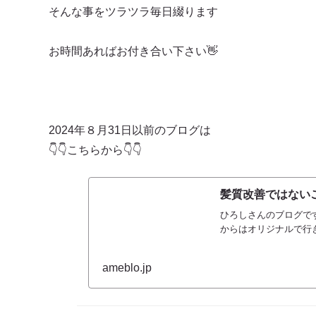
そんな事をツラツラ毎日綴ります
お時間あればお付き合い下さい👋
2024年８月31日以前のブログは
👇👇こちらから👇👇
髪質改善ではないご
ひろしさんのブログです
からはオリジナルで行
ameblo.jp