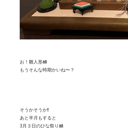
お！雛人形🎎
もうそんな時期かいね〜？
そうかそうか❗️
あと半月もすると
3月３日のひな祭り🎎