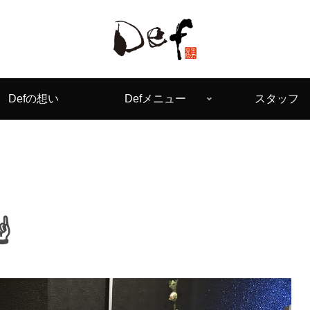
Defの想い
Defメニュー
スタッフ
️