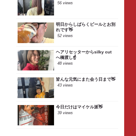
56 views
明日からしばらくビールとお別
れです👋
52 views
ヘアリセッターからsilky cut
へ橋渡し☝️
48 views
皆んな元気にまた会う日まで👋
43 views
今日だけはマイケル派👋
39 views