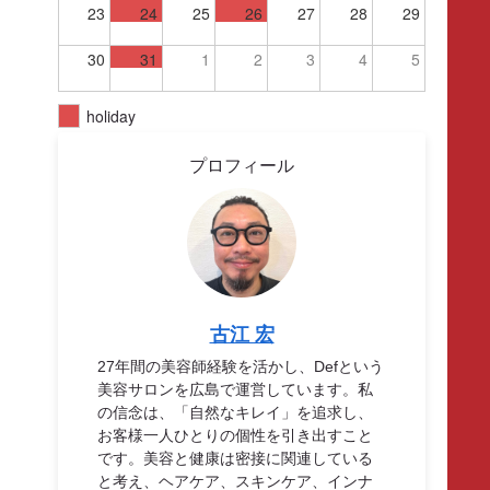
23
24
25
26
27
28
29
30
31
1
2
3
4
5
holiday
プロフィール
古江 宏
27年間の美容師経験を活かし、Defという
美容サロンを広島で運営しています。私
の信念は、「自然なキレイ」を追求し、
お客様一人ひとりの個性を引き出すこと
です。美容と健康は密接に関連している
と考え、ヘアケア、スキンケア、インナ