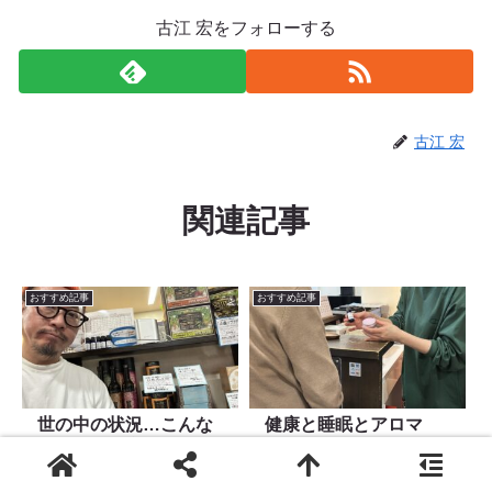
古江 宏をフォローする
古江 宏
関連記事
おすすめ記事
おすすめ記事
世の中の状況…こんな
健康と睡眠とアロマ
所にまで影響するんじ
「美容と健康」は 密接な関係にあ
ゃね🧐
ると考え ご自身だから出せる
「自然なキレイ」をテーマに ヘア