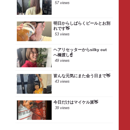
57 views
明日からしばらくビールとお別
れです👋
53 views
ヘアリセッターからsilky cut
へ橋渡し☝️
49 views
皆んな元気にまた会う日まで👋
43 views
今日だけはマイケル派👋
39 views