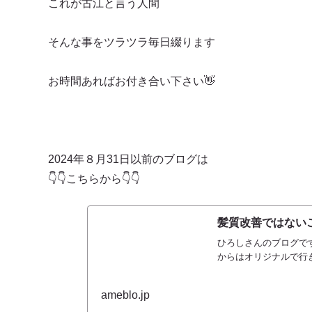
これが古江と言う人間
そんな事をツラツラ毎日綴ります
お時間あればお付き合い下さい👋
2024年８月31日以前のブログは
👇👇こちらから👇👇
髪質改善ではないご
ひろしさんのブログです
からはオリジナルで行
ameblo.jp