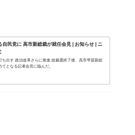
民党に 高市新総裁が就任会見 | お知らせ | ニ
党
打ち出す 政治改革さらに推進 総裁選終了後、高市早苗新総
めてとなる記者会見に臨んだ。