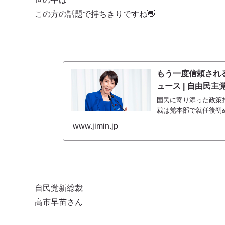
この方の話題で持ちきりですね👋
もう一度信頼される自
ュース | 自由民主
国民に寄り添った政策
裁は党本部で就任後初
www.jimin.jp
自民党新総裁
高市早苗さん