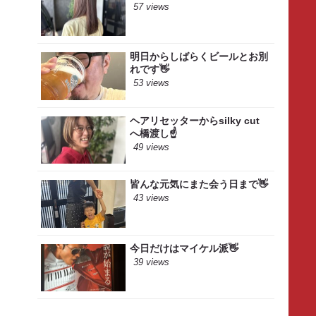
57 views
明日からしばらくビールとお別
れです👋
53 views
ヘアリセッターからsilky cut
へ橋渡し☝️
49 views
皆んな元気にまた会う日まで👋
43 views
今日だけはマイケル派👋
39 views