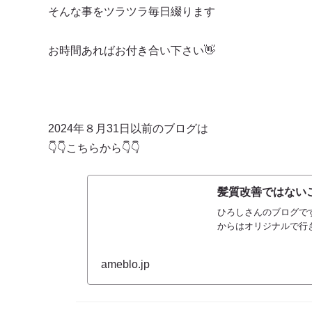
そんな事をツラツラ毎日綴ります
お時間あればお付き合い下さい👋
2024年８月31日以前のブログは
👇👇こちらから👇👇
髪質改善ではないご
ひろしさんのブログです
からはオリジナルで行
ameblo.jp