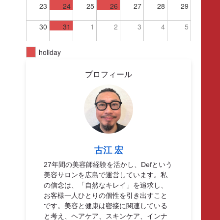
23
24
25
26
27
28
29
30
31
1
2
3
4
5
holiday
プロフィール
古江 宏
27年間の美容師経験を活かし、Defという
美容サロンを広島で運営しています。私
の信念は、「自然なキレイ」を追求し、
お客様一人ひとりの個性を引き出すこと
です。美容と健康は密接に関連している
と考え、ヘアケア、スキンケア、インナ