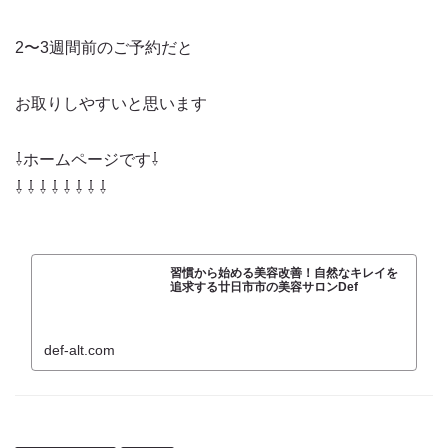
2〜3週間前のご予約だと
お取りしやすいと思います
⇩ホームページです⇩
⇩ ⇩ ⇩ ⇩ ⇩ ⇩ ⇩ ⇩
習慣から始める美容改善！自然なキレイを
追求する廿日市市の美容サロンDef
def-alt.com