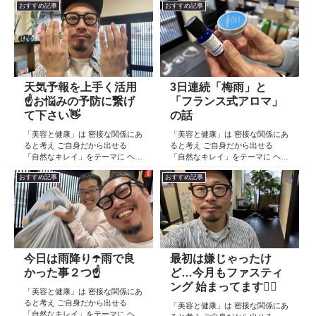
おすすめ記事
おすすめ記事
天気予報を上手く活用
3日連続「梅雨」と
☝️お悩みの予防に繋げ
「フランス式アロマ」
て下さい👋
の話
「美容と健康」は 密接な関係にあ
「美容と健康」は 密接な関係にあ
ると考え ご自身だから出せる
ると考え ご自身だから出せる
「自然なキレイ」をテーマに ヘア
「自然なキレイ」をテーマに ヘア
ケア スキンケア インナーケア
ケア スキンケア インナーケア
おすすめ記事
おすすめ記事
の 「根本改善」を目的とした美容
の 「根本改善」を目的とした美容
院 Def 古江です 2023年３月30日
院 Def 古江です 2023年３月30日
より スタートしたこのブログ
より スタートしたこのブログ
日々の事や...
日々の事や...
今日は雨降り☂️雨で良
最初は嫌じゃったけ
かった事２つ☝️
ど…今月もファスティ
ング 始まってます🏃‍♂️
「美容と健康」は 密接な関係にあ
ると考え ご自身だから出せる
「美容と健康」は 密接な関係にあ
「自然なキレイ」をテーマに ヘア