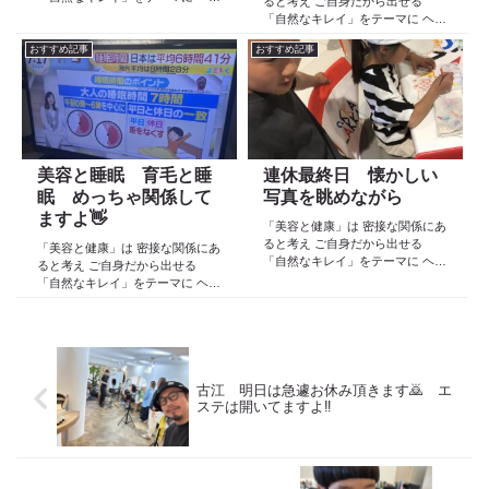
ると考え ご自身だから出せる
ケア スキンケア インナーケア
「自然なキレイ」をテーマに ヘア
の 「根本改善」を目的とした美容
ケア スキンケア インナーケア
院 Def 古江です 2023年３月30日
おすすめ記事
おすすめ記事
の 「根本改善」を目的とした美容
より スタートしたこのブログ
院 Def 古江です 2023年３月30日
日々の事や...
より スタートしたこのブログ
日々の事や...
美容と睡眠 育毛と睡
連休最終日 懐かしい
眠 めっちゃ関係して
写真を眺めながら
ますよ👋
「美容と健康」は 密接な関係にあ
ると考え ご自身だから出せる
「美容と健康」は 密接な関係にあ
「自然なキレイ」をテーマに ヘア
ると考え ご自身だから出せる
ケア スキンケア インナーケア
「自然なキレイ」をテーマに ヘア
の 「根本改善」を目的とした美容
ケア スキンケア インナーケア
院 Def 古江です 2023年３月30日
の 「根本改善」を目的とした美容
より スタートしたこのブログ
院 Def 古江です 2023年３月30日
日々の事や...
より スタートしたこのブログ
日々の事や...
古江 明日は急遽お休み頂きます🙇 エ
ステは開いてますよ‼️