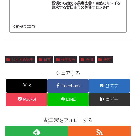
習慣から始める美容改善！自然なキレイを
追求する廿日市市の美容サロンDef
def-alt.com
おすすめ記事
日常
根本改善
美肌
美髪
シェアする
X
Facebook
はてブ
Pocket
LINE
コピー
古江 宏をフォローする