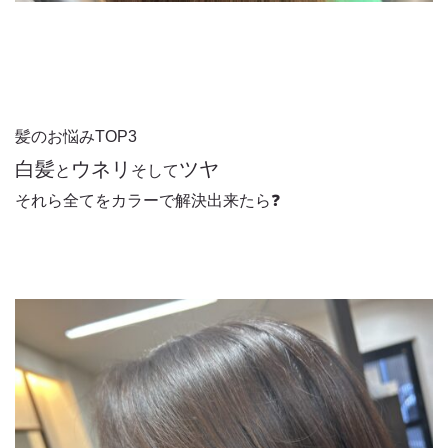
髪のお悩みTOP3
白髪
ウネリ
ツヤ
と
そして
それら全てをカラーで解決出来たら❓