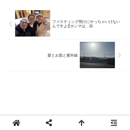
の 「根本改善」を目的とした美容
の 「根本改善」を目的とした美容
院 Def 古江です 2023年３月30日
院 Def 古江です 2023年３月30日
より スタートしたこのブログ
より スタートしたこのブログ
日々の事や...
日々の事や...
ファスティング明けにやっちゃいけない
んですよ☝️ホンマは…😛
髪とお肌と紫外線