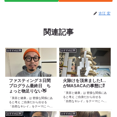
古江 宏
関連記事
おすすめ記事
おすすめ記事
ファスティング３日間
火除けを頂来ました❗️…
プログラム最終日 ち
がMASACAの事態に⁉️
ょっと物足りない👋
「美容と健康」は 密接な関係にあ
ると考え ご自身だから出せる
「美容と健康」は 密接な関係にあ
「自然なキレイ」をテーマに ヘア
ると考え ご自身だから出せる
ケア スキンケア インナーケア
「自然なキレイ」をテーマに ヘア
の 「根本改善」を目的とした美容
ケア スキンケア インナーケア
院 Def 古江です 2023年３月30日
おすすめ記事
おすすめ記事
の 「根本改善」を目的とした美容