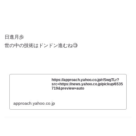
日進月歩
世の中の技術はドンドン進むね🧐
https://approach.yahoo.co.jp/r/SwgTLr?
src=https://news.yahoo.co.jp/pickup/6535
719&preview=auto
approach.yahoo.co.jp