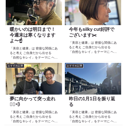
より スタートしたこのブログ
院 Def 古江です 2023年３月30日
日々の事や...
より スタートしたこのブログ
日々の事や...
暖かいのは明日まで！
今年もsilky cut好評で
今週末は寒くなります
ございます✂️
よ〜☝️
「美容と健康」は 密接な関係にあ
ると考え ご自身だから出せる
「美容と健康」は 密接な関係にあ
「自然なキレイ」をテーマに ヘア
ると考え ご自身だから出せる
ケア スキンケア インナーケア
「自然なキレイ」をテーマに ヘア
の 「根本改善」を目的とした美容
ケア スキンケア インナーケア
院 Def 古江です 2023年３月30日
おすすめ記事
おすすめ記事
の 「根本改善」を目的とした美容
より スタートしたこのブログ
院 Def 古江です 2023年３月30日
日々の事や...
より スタートしたこのブログ
日々の事や...
夢に向かって突っ走れ
昨日の1月1日を振り返
🏃‍♂️💨
る
「美容と健康」は 密接な関係にあ
「美容と健康」は 密接な関係にあ
ると考え ご自身だから出せる
ると考え ご自身だから出せる
「自然なキレイ」をテーマに ヘア
「自然なキレイ」をテーマに ヘア
ケア スキンケア インナーケア
ケア スキンケア インナーケア