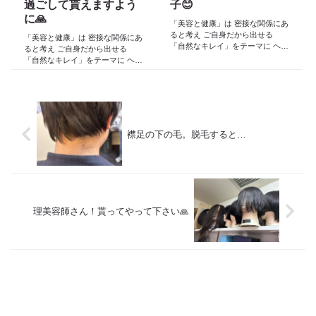
過ごして貰えますよう
子😊
に🙏
「美容と健康」は 密接な関係にあ
ると考え ご自身だから出せる
「美容と健康」は 密接な関係にあ
「自然なキレイ」をテーマに ヘア
ると考え ご自身だから出せる
ケア スキンケア インナーケア
「自然なキレイ」をテーマに ヘア
の 「根本改善」を目的とした美容
ケア スキンケア インナーケア
院 Def 古江です 2023年３月30日
の 「根本改善」を目的とした美容
より スタートしたこのブログ
院 Def 古江です 2023年３月30日
日々の事や...
より スタートしたこのブログ
日々の事や...
襟足の下の毛。脱毛すると…
理美容師さん！貰ってやって下さい🙏