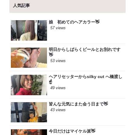
人気記事
娘 初めてのヘアカラー👋
57 views
明日からしばらくビールとお別れです
👋
53 views
ヘアリセッターからsilky cut へ橋渡し
☝️
49 views
皆んな元気にまた会う日まで👋
43 views
今日だけはマイケル派👋