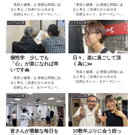
「美容と健康」は 密接な関係にあ
「美容と健康」は 密接な関係にあ
ると考え ご自身だから出せる
ると考え ご自身だから出せる
「自然なキレイ」をテーマに ヘア
「自然なキレイ」をテーマに ヘア
ケア スキンケア インナーケア
ケア スキンケア インナーケア
おすすめ記事
おすすめ記事
の 「根本改善」を目的とした美容
の 「根本改善」を目的とした美容
院 Def 古江です 2023年３月30日
院 Def 古江です 2023年３月30日
より スタートしたこのブログ
より スタートしたこのブログ
日々の事や...
日々の事や...
個性学 少しでも
日々、楽に過ごして頂
「心」が楽になれば幸
く為に✂️
いです🙏
「美容と健康」は 密接な関係にあ
ると考え ご自身だから出せる
「美容と健康」は 密接な関係にあ
「自然なキレイ」をテーマに ヘア
ると考え ご自身だから出せる
ケア スキンケア インナーケア
「自然なキレイ」をテーマに ヘア
の 「根本改善」を目的とした美容
ケア スキンケア インナーケア
院 Def 古江です 2023年３月30日
おすすめ記事
おすすめ記事
の 「根本改善」を目的とした美容
より スタートしたこのブログ
院 Def 古江です 2023年３月30日
日々の事や...
より スタートしたこのブログ
日々の事や...
皆さんが素敵な毎日を
10数年ぶりに会う姪っ