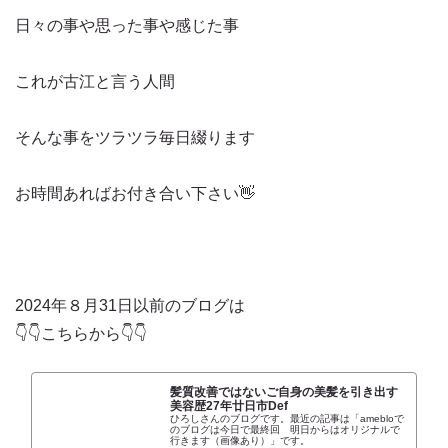
日々の事や思った事や感じた事
これが古江と言う人間
そんな事をツラツラ毎日綴ります
お時間あればお付き合い下さい👋
2024年８月31日以前のブログは
👇👇こちらから👇👇
髪質改善ではないご自身の美髪を引き出す
美容歴27年廿日市Def
ひろしさんのブログです。最近の記事は「amebloで
のブログは今日で最終回 明日からはオリジナルで
行きます（画像あり）」です。