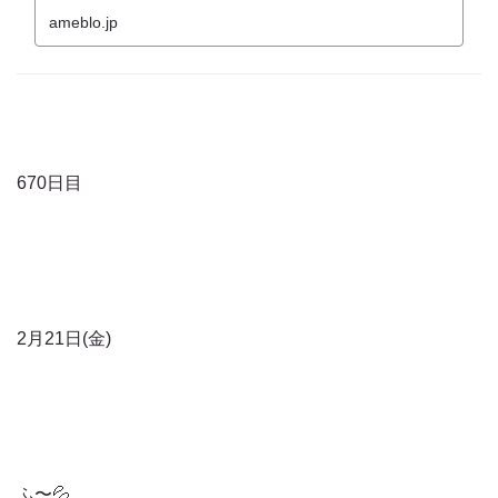
ameblo.jp
670日目
2月21日(金)
ふ〜💦