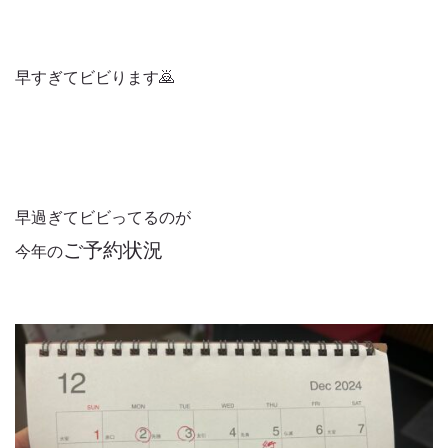
早すぎてビビります🙇
早過ぎてビビってるのが
ご予約状況
今年の