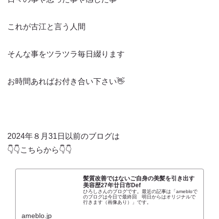
これが古江と言う人間
そんな事をツラツラ毎日綴ります
お時間あればお付き合い下さい👋
2024年８月31日以前のブログは
👇👇こちらから👇👇
髪質改善ではないご自身の美髪を引き出す
美容歴27年廿日市Def
ひろしさんのブログです。最近の記事は「amebloで
のブログは今日で最終回 明日からはオリジナルで
行きます（画像あり）」です。
ameblo.jp