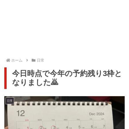
ホーム
日常
今日時点で今年の予約残り3枠と
なりました🙇
日常