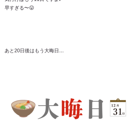
早すぎる〜😛
あと20日後はもう大晦日…