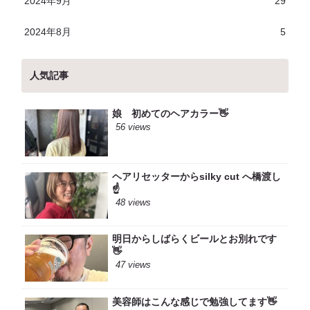
2024年9月
29
2024年8月
5
人気記事
娘 初めてのヘアカラー👋
56 views
ヘアリセッターからsilky cut へ橋渡し
☝️
48 views
明日からしばらくビールとお別れです
👋
47 views
美容師はこんな感じで勉強してます👋