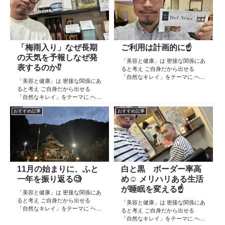
「梅雨入り」なぜ長期
ご利用は計画的に☝️
の天気を予報しなぜ発
「美容と健康」は 密接な関係にあ
表するのか⁉️
ると考え ご自身だから出せる
「自然なキレイ」をテーマに ヘア
「美容と健康」は 密接な関係にあ
ケア スキンケア インナーケア
ると考え ご自身だから出せる
の 「根本改善」を目的とした美容
「自然なキレイ」をテーマに ヘア
院 Def 古江です 2023年３月30日
ケア スキンケア インナーケア
より スタートしたこのブログ
おすすめ記事
おすすめ記事
の 「根本改善」を目的とした美容
日々の事や...
院 Def 古江です 2023年３月30日
より スタートしたこのブログ
日々の事や...
11月の始まりに、ふと
白と黒 ボーダー率高
一年を振り返る🧐
め☺️ メリハリある生活
が睡眠を変える☝️
「美容と健康」は 密接な関係にあ
ると考え ご自身だから出せる
「美容と健康」は 密接な関係にあ
「自然なキレイ」をテーマに ヘア
ると考え ご自身だから出せる
ケア スキンケア インナーケア
「自然なキレイ」をテーマに ヘア
の 「根本改善」を目的とした美容