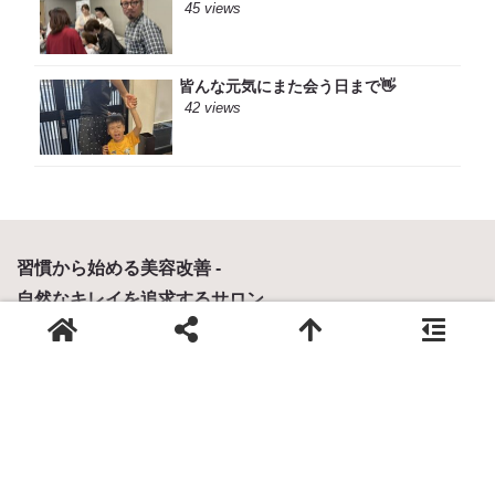
45 views
皆んな元気にまた会う日まで👋
42 views
習慣から始める美容改善 -
自然なキレイを追求するサロン
Def
0829-30-6939