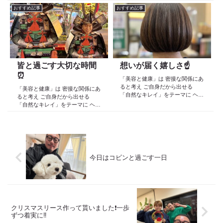
ケア スキンケア インナーケア
院 Def 古江です 2023年３月30日
おすすめ記事
おすすめ記事
の 「根本改善」を目的とした美容
より スタートしたこのブログ
院 Def 古江です 2023年３月30日
日々の事や...
より スタートしたこのブログ
日々の事や...
皆と過ごす大切な時間
想いが届く嬉しさ☝️
⏰
「美容と健康」は 密接な関係にあ
ると考え ご自身だから出せる
「美容と健康」は 密接な関係にあ
「自然なキレイ」をテーマに ヘア
ると考え ご自身だから出せる
ケア スキンケア インナーケア
「自然なキレイ」をテーマに ヘア
の 「根本改善」を目的とした美容
ケア スキンケア インナーケア
院 Def 古江です 2023年３月30日
の 「根本改善」を目的とした美容
より スタートしたこのブログ
院 Def 古江です 2023年３月30日
日々の事や...
より スタートしたこのブログ
日々の事や...
今日はコビンと過ごす一日
クリスマスリース作って貰いました❗️一歩
ずつ着実に‼️