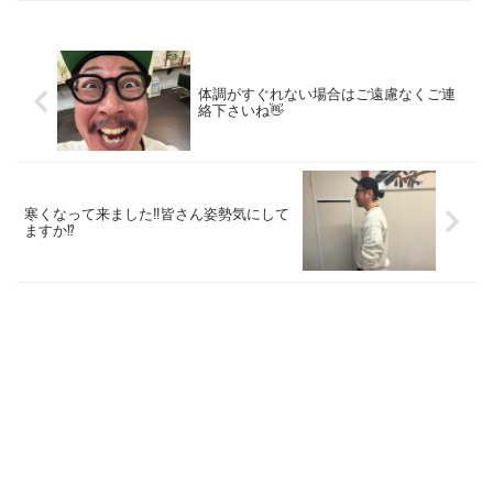
ケア スキンケア インナーケア
院 Def 古江です 2023年３月30日
の 「根本改善」を目的とした美容
より スタートしたこのブログ
院 Def 古江です 2023年３月30日
日々の事や...
より スタートしたこのブログ
日々の事や...
体調がすぐれない場合はご遠慮なくご連
絡下さいね👋
寒くなって来ました‼️皆さん姿勢気にして
ますか⁉️