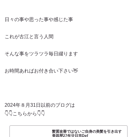
日々の事や思った事や感じた事
これが古江と言う人間
そんな事をツラツラ毎日綴ります
お時間あればお付き合い下さい👋
2024年８月31日以前のブログは
👇👇こちらから👇👇
髪質改善ではないご自身の美髪を引き出す
美容歴27年廿日市Def