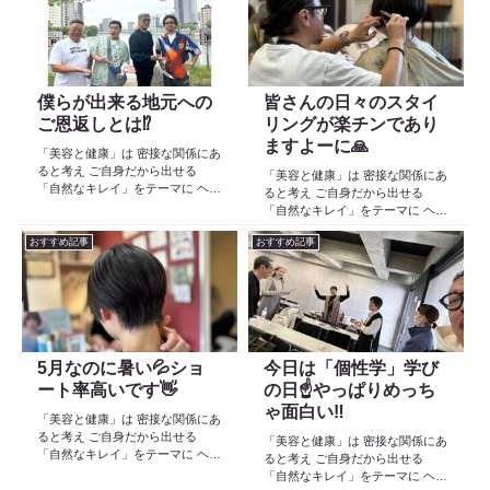
より スタートしたこのブログ
より スタートしたこのブログ
日々の事や...
日々の事や...
僕らが出来る地元への
皆さんの日々のスタイ
ご恩返しとは⁉️
リングが楽チンであり
ますよーに🙏
「美容と健康」は 密接な関係にあ
ると考え ご自身だから出せる
「美容と健康」は 密接な関係にあ
「自然なキレイ」をテーマに ヘア
ると考え ご自身だから出せる
ケア スキンケア インナーケア
「自然なキレイ」をテーマに ヘア
の 「根本改善」を目的とした美容
ケア スキンケア インナーケア
院 Def 古江です 2023年３月30日
おすすめ記事
おすすめ記事
の 「根本改善」を目的とした美容
より スタートしたこのブログ
院 Def 古江です 2023年３月30日
日々の事や...
より スタートしたこのブログ
日々の事や...
5月なのに暑い💦ショ
今日は「個性学」学び
ート率高いです👋
の日☝️やっぱりめっち
ゃ面白い‼️
「美容と健康」は 密接な関係にあ
ると考え ご自身だから出せる
「美容と健康」は 密接な関係にあ
「自然なキレイ」をテーマに ヘア
ると考え ご自身だから出せる
ケア スキンケア インナーケア
「自然なキレイ」をテーマに ヘア
の 「根本改善」を目的とした美容