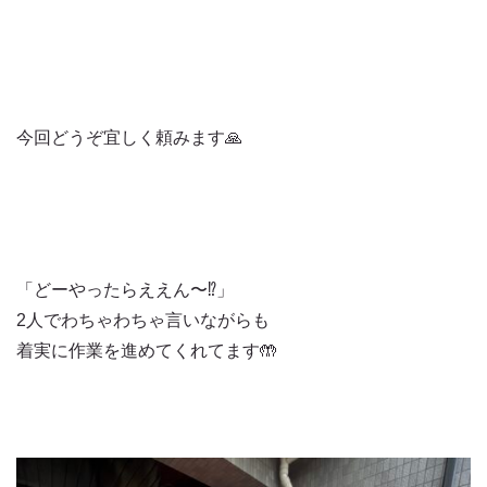
今回どうぞ宜しく頼みます🙏
「どーやったらええん〜⁉️」
2人でわちゃわちゃ言いながらも
着実に作業を進めてくれてます🤲