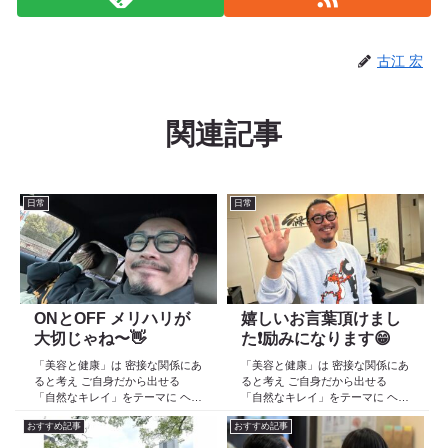
古江 宏
関連記事
日常
日常
ONとOFF メリハリが
嬉しいお言葉頂けまし
大切じゃね〜👋
た❗️励みになります😁
「美容と健康」は 密接な関係にあ
「美容と健康」は 密接な関係にあ
ると考え ご自身だから出せる
ると考え ご自身だから出せる
「自然なキレイ」をテーマに ヘア
「自然なキレイ」をテーマに ヘア
ケア スキンケア インナーケア
ケア スキンケア インナーケア
おすすめ記事
おすすめ記事
の 「根本改善」を目的とした美容
の 「根本改善」を目的とした美容
院 Def 古江です 2023年３月30日
院 Def 古江です 2023年３月30日