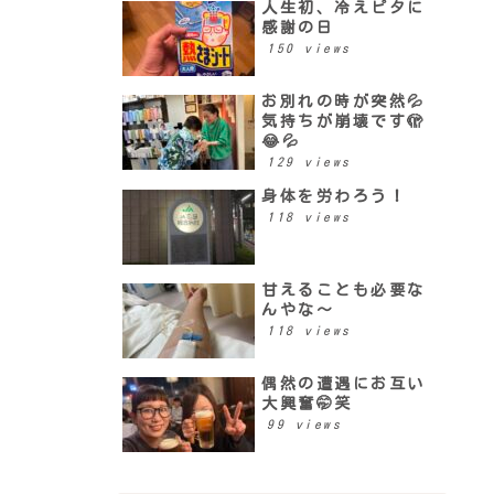
人生初、冷えピタに
感謝の日
150 views
お別れの時が突然💦
気持ちが崩壊です🫣
😂💦
129 views
身体を労わろう！
118 views
甘えることも必要な
んやな〜
118 views
偶然の遭遇にお互い
大興奮🤭笑
99 views