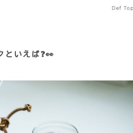
Def To
といえば❓👀