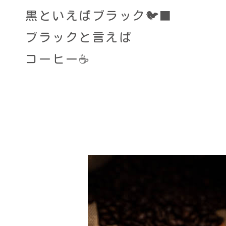
黒といえばブラック🐦‍⬛
ブラックと言えば
コーヒー☕️