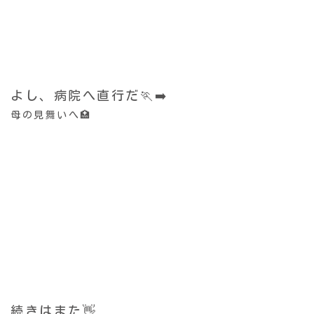
よし、病院へ直行だ🏃‍➡️
母の見舞いへ🏥
続きはまた👋