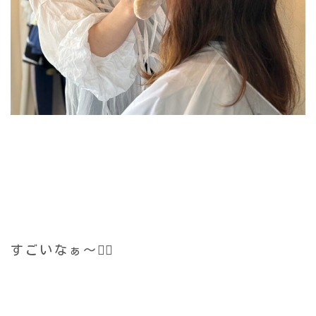
すごいなぁ〜🙂‍↕️