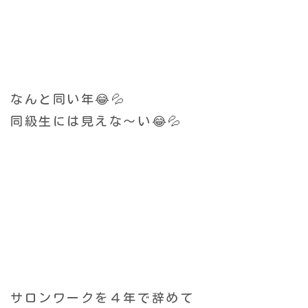
なんと同い年😂💦
同級生には見えな〜い😂💦
サロンワークを４年で辞めて