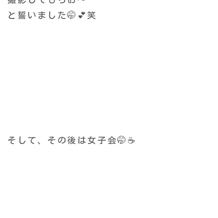
と誓いました🤭💕笑
そして、その後は
女子会🤭☕️