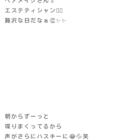
ヘアメイクさん💄
エステティシャン💆‍♀️
贅沢な日だなぁ👏✨✨
朝からずーっと
喋りまくってるから
声がさらにハスキーに😂💦笑