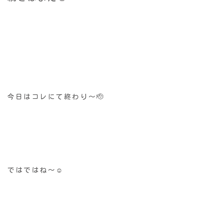
今日はコレにて終わり〜🫡
ではではね〜☺️