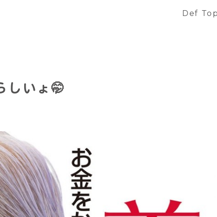
Def To
しいょ🤭