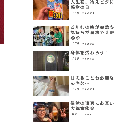
人生初、冷えピタに
感謝の日
150 views
お別れの時が突然💦
気持ちが崩壊です🫣
😂💦
129 views
身体を労わろう！
118 views
甘えることも必要な
んやな〜
118 views
偶然の遭遇にお互い
大興奮🤭笑
99 views