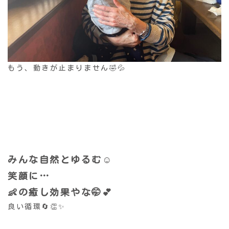
もう、動きが止まりません🤣💦
みんな自然とゆるむ☺️
笑顔に…
👶の癒し効果やな🤭💕
良い循環🔄👏✨