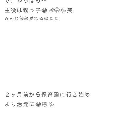
で、やっぱり…
主役は甥っ子😂👶🤭💦笑
みんな笑顔溢れる😍👏👏
２ヶ月前から保育園に
行き始め
より活発に😂🤣💦