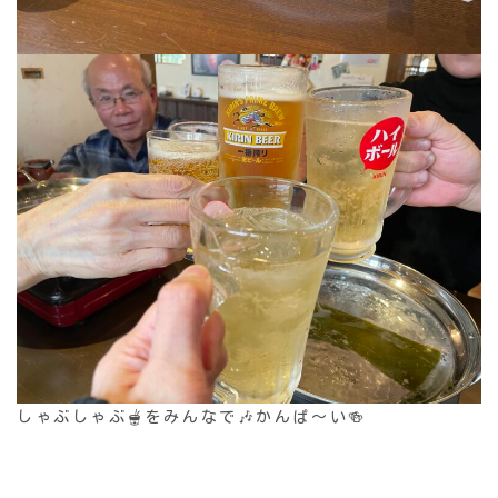
しゃぶしゃぶ🫕をみんなで🎶かんぱ〜い🍻