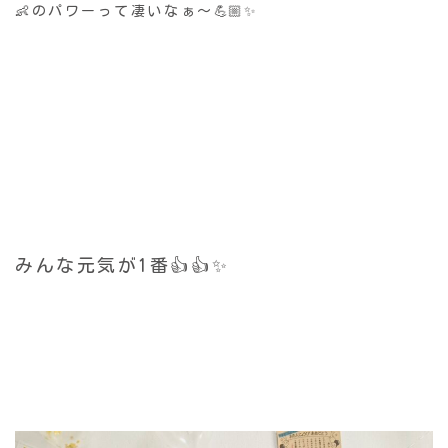
👶のパワーって凄いなぁ〜💪🏼✨
みんな
元気が1番👍👍✨