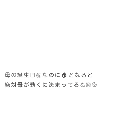
母の誕生日㊗️なのに🏠となると
絶対母が動くに決まってる💪🏼💦