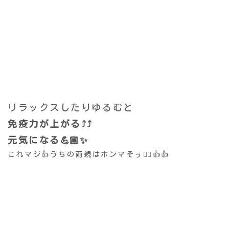
リラックスしたりゆるむと
免疫力が上がる⤴️⤴️
元気になる💪🏼✨
これマジ👍うちの両親はホンマそぅ🙂‍↕️👍👍