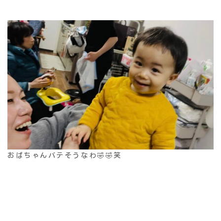
おばちゃんバテそうなわ🤣🤣笑