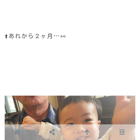
⬆️あれから２ヶ月…👀