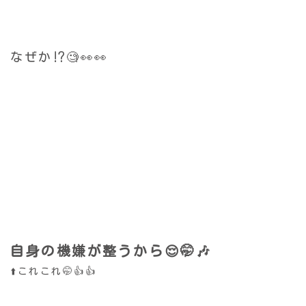
なぜか⁉️🧐👀👀
自身の機嫌が整うから😌🤭🎶
⬆️これこれ🤭👍👍