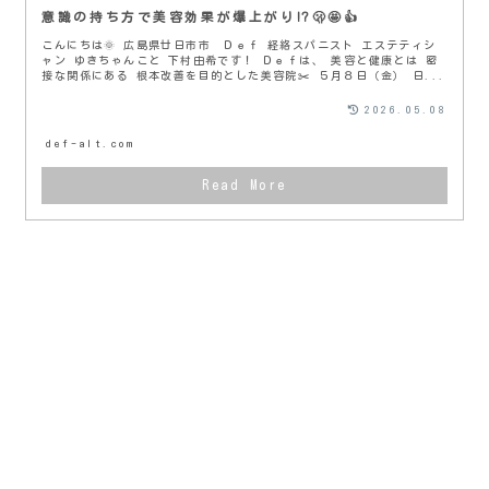
意識の持ち方で美容効果が爆上がり⁉️🫢🤩👍
こんにちは🌞 広島県廿日市市 Ｄｅｆ 経絡スパニスト エステティシ
ャン ゆきちゃんこと 下村由希です！ Ｄｅｆは、 美容と健康とは 密
接な関係にある 根本改善を目的とした美容院✂️ ５月８日（金） 日...
2026.05.08
def-alt.com