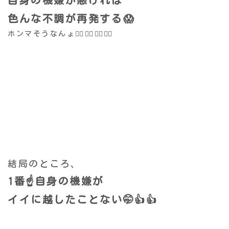
自身の機嫌が悪ければ
色んな不調が再発する😱
ホンマそうなんょ😮‍💨😮‍💨😮‍💨😮‍💨
結局のところ、
1番☝️自身の機嫌が
イイに越したことない🤭👍👍