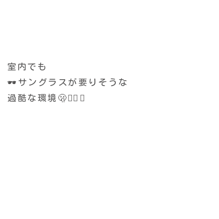
室内でも
🕶️サングラスが要りそうな
過酷な環境🫢😮‍💨🌀