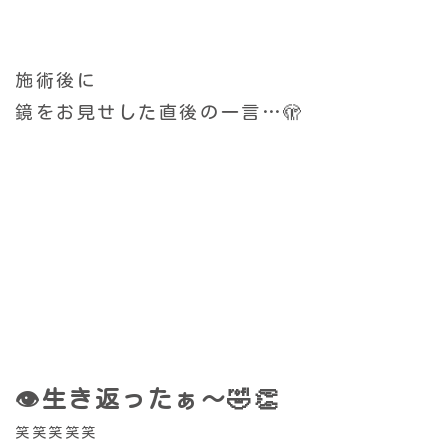
施術後に
鏡をお見せした直後
の一言…🫣
👁️生き返ったぁ〜🤣👏
笑笑笑笑笑