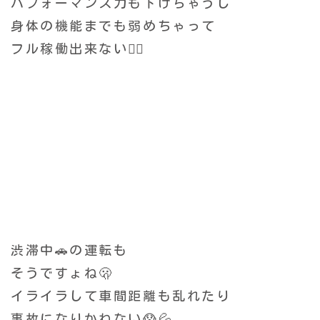
パフォーマンス力も下げちゃうし
身体の機能までも弱めちゃって
フル稼働出来ない😮‍💨
渋滞中🚗の運転も
そうですょね🫢
イライラして
車間距離も乱れたり
事故になりかねない😱💦