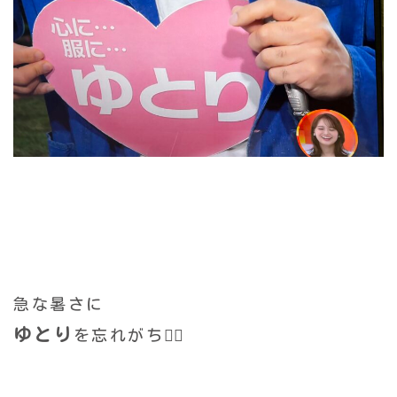
急な暑さに
ゆとり
を忘れがち😮‍💨