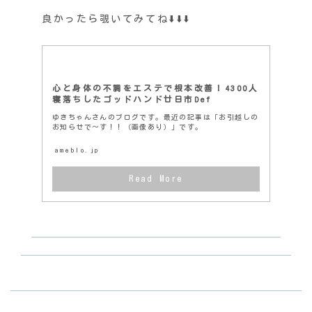
良かったら覗いてみてね⬇️⬇️⬇️
心と身体の不調をエステで根本改善！4300人
寝落ちしたゴッドハンド廿日市Def
ゆきちゃんさんのブログです。最近の記事は「お引越しの
お知らせで〜す！！（画像あり）」です。
ameblo.jp