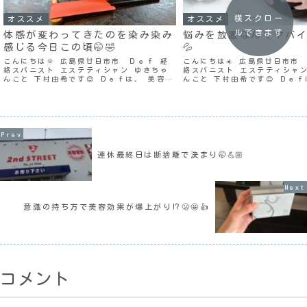
横スクロー
オススメ
オススメ
ルできます
体感が変わってきたのを染み染み
悩みを放置なんてヤバイ
感じる今日この頃🤭🤣
💦
こんにちは🌞 広島県廿日市市 Ｄｅｆ 経
こんにちは☀️ 広島県廿日市市
絡スパニスト エステティシャン ゆきちゃ
絡スパニスト エステティシャン
んこと 下村由希です😊 Ｄｅｆは、 美容と
んこと 下村由希です😊 Ｄｅｆ
健康とは 密接な関係にある 根本改善を目
健康とは 密接な関係にある 根
的とした美容院✂️ ３月１７日（月） 今日
的とした美容院✂️ １０月２７
もお休み♨️ どう過ごそうかなぁ〜🧐...
日のＤｅｆは 朝から晩まで 週
連休最終日は断捨離で決まり🤭💪🏼
意識の持ち方で美容効果が爆上がり⁉️🫢🤩👍
コメント