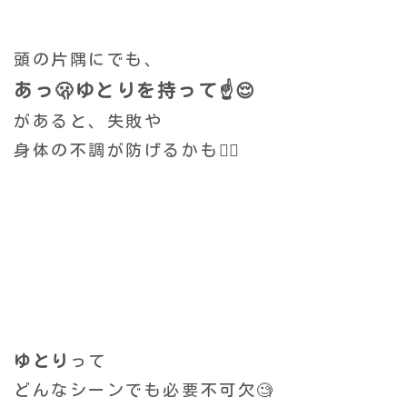
頭の片隅にでも、
あっ🫢ゆとりを持って☝️😌
があると、
失敗や
身体の不調が防げるかも🙂‍↕️
ゆとり
って
どんなシーンでも必要不可欠🧐