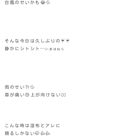
台風のせいかも😂💦
そんな今日は久しぶりの☔️☔️
静かにシトシト…
いまはね💦
雨のせい⁈💦
首が痛い😓上が向けない😵‍💫
こんな時は湿布とアレに
頼るしかない🤭👍👍