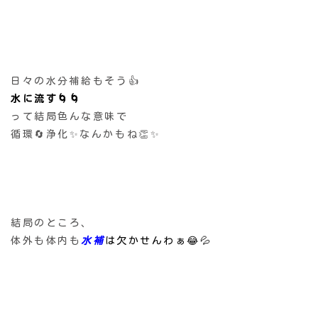
日々の水分補給もそう👍
水に流す🌀🌀
って結局色んな意味で
循環🔄浄化✨なんかもね👏✨
結局のところ、
体外も体内も
水補
は欠かせんわぁ😂💦