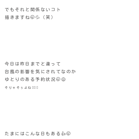
でもそれと関係ないコト
描きますね🤭💦（笑）
今日は昨日までと違って
台風の影響を気にされてなのか
ゆとりのある予約状況🤭😅
そりゃそぅよね😵‍💫💦
たまにはこんな日もある👍🤭