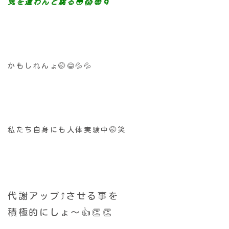
気を遣わんと腐る😳😱😨🌀
かもしれんょ🤭😂💦💦
私たち自身にも人体実験中🤭笑
代謝アップ⤴️させる事を
積極的にしょ〜👍👏👏