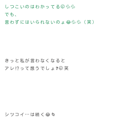
しつこいのはわかってる🤭💦💦
でも、
言わずにはいられないのょ😂💦💦（笑）
きっと私が言わなくなると
アレ⁉️って想うでしょ❓🤭笑
シツコイ…は続く😂🌀