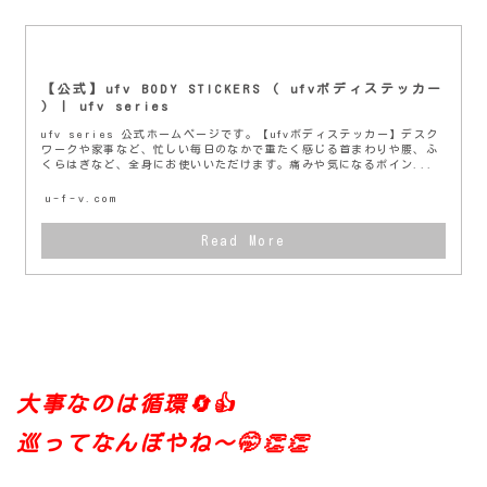
【公式】ufv BODY STICKERS ( ufvボディステッカー
) | ufv series
ufv series 公式ホームページです。【ufvボディステッカー】デスク
ワークや家事など、忙しい毎日のなかで重たく感じる首まわりや腰、ふ
くらはぎなど、全身にお使いいただけます。痛みや気になるポイン...
u-f-v.com
大事なのは循環🔄👍
巡ってなんぼやね〜🤭👏👏