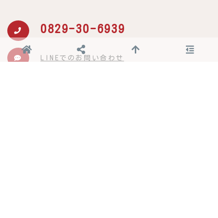
0829-30-6939
LINEでのお問い合わせ
〒738-0042 広島県廿日市市地御前5丁目10-13
ポート21 1F
【営業時間】9：00～19：00
【定休日】月曜日・不定休あり
【駐車場】有(4台)