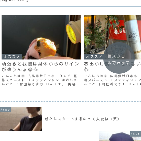
横スクロー
オススメ
オススメ
ルできます
頑張ると我慢は身体からのサイン
お出かけ前に、忘れない
が違うんょ😂💦
👍
こんにちは🌞 広島県廿日市市 Ｄｅｆ 経
こんにちは🌞 広島県廿日市市
絡スパニスト エステティシャン ゆきちゃ
絡スパニスト エステティシャン
んこと 下村由希です😊 Ｄｅｆは、 美容と
んこと 下村由希です！ Ｄｅｆ
健康とは 密接な関係にある 根本改善を目
健康とは 密接な関係にある 根
的とした美容院✂️ ３月８日（土） 今週も
的とした美容院✂️ ３月１４日
やってまいりました週末🤭 昨日から...
もので ３月の半分が過ぎました
新たにスタートするのって大変ね（笑）