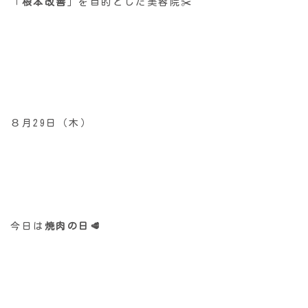
「
根本改善
」を目的とした美容院✂️
８月29日（木）
今日は
焼肉の日🥩