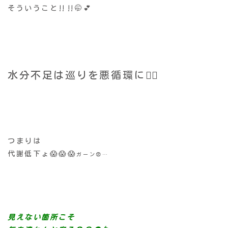
そういうこと‼️‼️🤭💕
水分不足は巡りを悪循環に😵‍💫
つまりは
代謝低下ょ😱😱😱
ガーン😨…
見えない箇所こそ