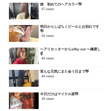
娘 初めてのヘアカラー👋
57 views
明日からしばらくビールとお別れです
👋
54 views
ヘアリセッターからsilky cut へ橋渡し
☝️
49 views
皆んな元気にまた会う日まで👋
44 views
今日だけはマイケル派👋
39 views