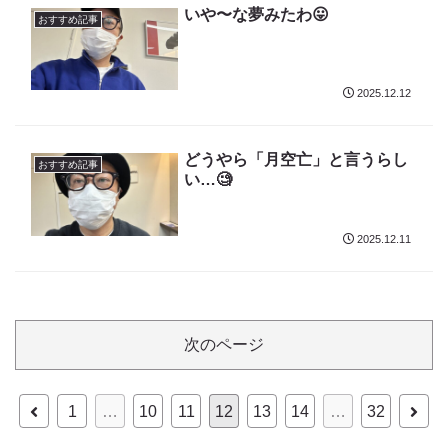
いや〜な夢みたわ😛
おすすめ記事
2025.12.12
どうやら「月空亡」と言うらし
おすすめ記事
い…🧐
2025.12.11
次のページ
前
次
1
…
10
11
12
13
14
…
32
へ
へ