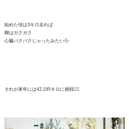
始めた頃は3キロ走れば
脚はガクガク
心臓バクバクじゃったみたい💦
それが来年には42.195キロに挑戦🏃‍♂️