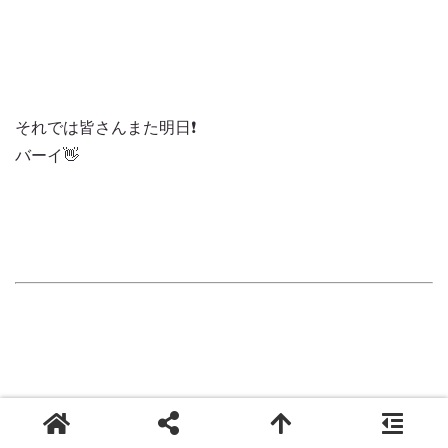
それでは皆さんまた明日❗️
バーイ👋
なるべく素の髪を大事に