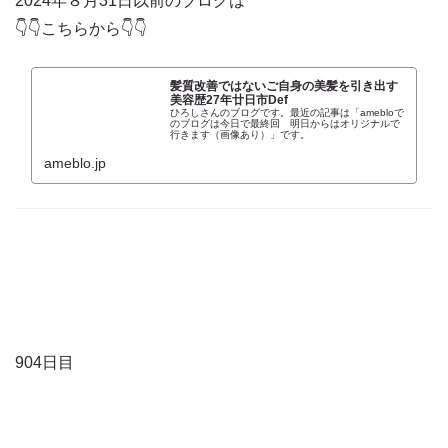
2024年８月31日以前のブログは
👇👇こちらから👇👇
髪質改善ではないご自身の美髪を引き出す
美容歴27年廿日市Def
ひろしさんのブログです。最近の記事は「amebloで
のブログは今日で最終回 明日からはオリジナルで
行きます（画像あり）」です。
ameblo.jp
904日目