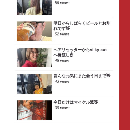
56 views
明日からしばらくビールとお別
れです👋
52 views
ヘアリセッターからsilky cut
へ橋渡し☝️
48 views
皆んな元気にまた会う日まで👋
43 views
今日だけはマイケル派👋
39 views