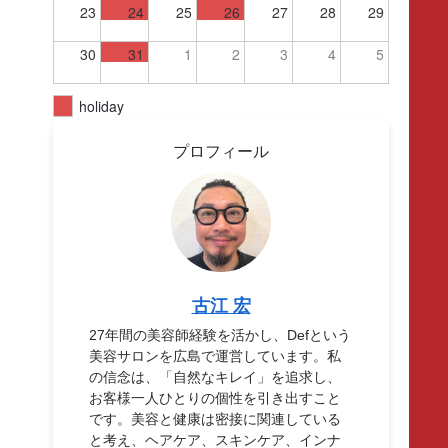
23
24
25
26
27
28
29
30
31
1
2
3
4
5
holiday
プロフィール
古江 宏
27年間の美容師経験を活かし、Defという
美容サロンを広島で運営しています。私
の信念は、「自然なキレイ」を追求し、
お客様一人ひとりの個性を引き出すこと
です。美容と健康は密接に関連している
と考え、ヘアケア、スキンケア、インナ