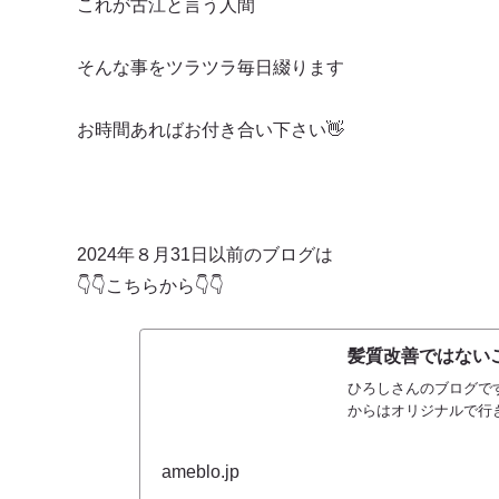
これが古江と言う人間
そんな事をツラツラ毎日綴ります
お時間あればお付き合い下さい👋
2024年８月31日以前のブログは
👇👇こちらから👇👇
髪質改善ではないご
ひろしさんのブログです
からはオリジナルで行
ameblo.jp