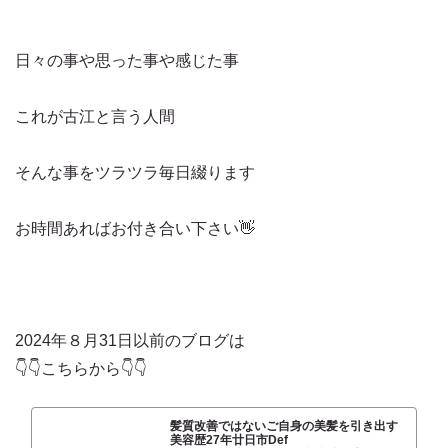
日々の事や思った事や感じた事
これが古江と言う人間
そんな事をツラツラ毎日綴ります
お時間あればお付き合い下さい👋
2024年８月31日以前のブログは
👇👇こちらから👇👇
髪質改善ではないご自身の美髪を引き出す
美容歴27年廿日市Def