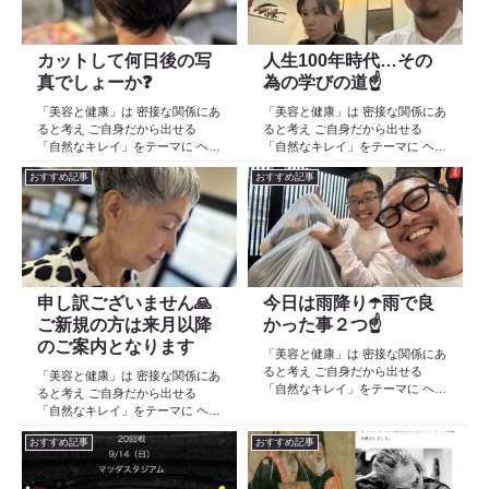
カットして何日後の写
人生100年時代…その
真でしょーか❓
為の学びの道☝️
「美容と健康」は 密接な関係にあ
「美容と健康」は 密接な関係にあ
ると考え ご自身だから出せる
ると考え ご自身だから出せる
「自然なキレイ」をテーマに ヘア
「自然なキレイ」をテーマに ヘア
ケア スキンケア インナーケア
ケア スキンケア インナーケア
おすすめ記事
おすすめ記事
の 「根本改善」を目的とした美容
の 「根本改善」を目的とした美容
院 Def 古江です 2023年３月30日
院 Def 古江です 2023年３月30日
より スタートしたこのブログ
より スタートしたこのブログ
日々の事や...
日々の事や...
申し訳ございません🙏
今日は雨降り☂️雨で良
ご新規の方は来月以降
かった事２つ☝️
のご案内となります
「美容と健康」は 密接な関係にあ
ると考え ご自身だから出せる
「美容と健康」は 密接な関係にあ
「自然なキレイ」をテーマに ヘア
ると考え ご自身だから出せる
ケア スキンケア インナーケア
「自然なキレイ」をテーマに ヘア
の 「根本改善」を目的とした美容
ケア スキンケア インナーケア
院 Def 古江です 2023年３月30日
おすすめ記事
おすすめ記事
の 「根本改善」を目的とした美容
より スタートしたこのブログ
院 Def 古江です 2023年３月30日
日々の事や...
より スタートしたこのブログ