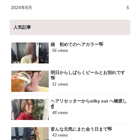
2024年8月
5
人気記事
娘 初めてのヘアカラー👋
56 views
明日からしばらくビールとお別れです
👋
51 views
ヘアリセッターからsilky cut へ橋渡し
☝️
48 views
皆んな元気にまた会う日まで👋
43 views