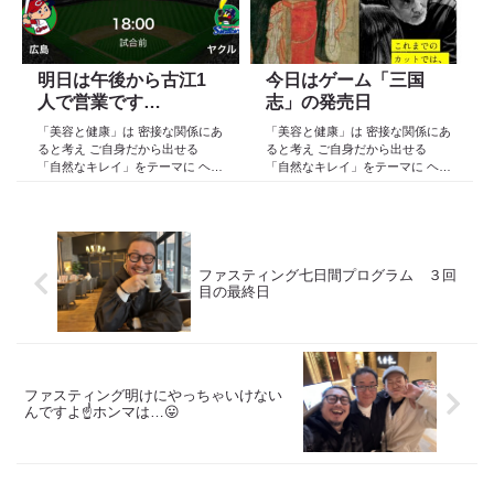
日々の事や...
明日は午後から古江1
今日はゲーム「三国
人で営業です…
志」の発売日
「美容と健康」は 密接な関係にあ
「美容と健康」は 密接な関係にあ
ると考え ご自身だから出せる
ると考え ご自身だから出せる
「自然なキレイ」をテーマに ヘア
「自然なキレイ」をテーマに ヘア
ケア スキンケア インナーケア
ケア スキンケア インナーケア
の 「根本改善」を目的とした美容
の 「根本改善」を目的とした美容
院 Def 古江です 2023年３月30日
院 Def 古江です 2023年３月30日
より スタートしたこのブログ
より スタートしたこのブログ
日々の事や...
日々の事や...
ファスティング七日間プログラム ３回
目の最終日
ファスティング明けにやっちゃいけない
んですよ☝️ホンマは…😛