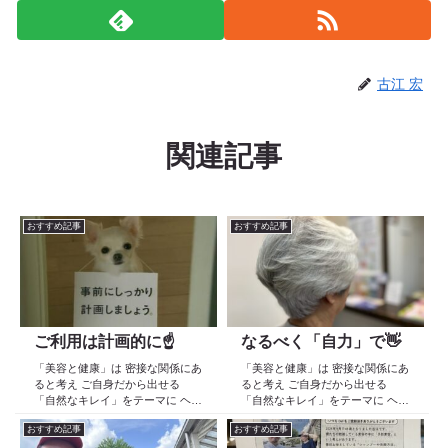
古江 宏
関連記事
おすすめ記事
おすすめ記事
ご利用は計画的に☝️
なるべく「自力」で👋
「美容と健康」は 密接な関係にあ
「美容と健康」は 密接な関係にあ
ると考え ご自身だから出せる
ると考え ご自身だから出せる
「自然なキレイ」をテーマに ヘア
「自然なキレイ」をテーマに ヘア
ケア スキンケア インナーケア
ケア スキンケア インナーケア
おすすめ記事
おすすめ記事
の 「根本改善」を目的とした美容
の 「根本改善」を目的とした美容
院 Def 古江です 2023年３月30日
院 Def 古江です 2023年３月30日