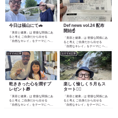
より スタートしたこのブログ
より スタートしたこのブログ
日々の事や...
日々の事や...
今日は福山にて🚗
Def news vol.24 配布
開始☝️
「美容と健康」は 密接な関係にあ
ると考え ご自身だから出せる
「美容と健康」は 密接な関係にあ
「自然なキレイ」をテーマに ヘア
ると考え ご自身だから出せる
ケア スキンケア インナーケア
「自然なキレイ」をテーマに ヘア
の 「根本改善」を目的とした美容
ケア スキンケア インナーケア
院 Def 古江です 2023年３月30日
おすすめ記事
おすすめ記事
の 「根本改善」を目的とした美容
より スタートしたこのブログ
院 Def 古江です 2023年３月30日
日々の事や...
より スタートしたこのブログ
日々の事や...
乾ききった心を潤すプ
楽しく愉しく５月もス
レゼント🎁
タート🏃‍♂️
「美容と健康」は 密接な関係にあ
「美容と健康」は 密接な関係にあ
ると考え ご自身だから出せる
ると考え ご自身だから出せる
「自然なキレイ」をテーマに ヘア
「自然なキレイ」をテーマに ヘア
ケア スキンケア インナーケア
ケア スキンケア インナーケア
の 「根本改善」を目的とした美容
の 「根本改善」を目的とした美容
院 Def 古江です 2023年３月30日
院 Def 古江です 2023年３月30日