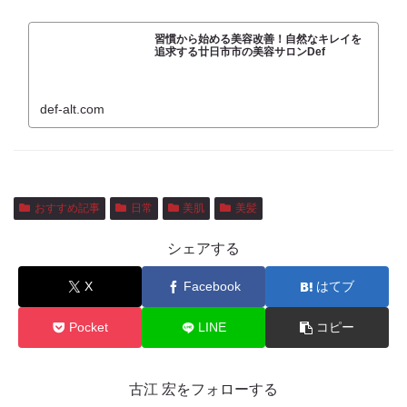
習慣から始める美容改善！自然なキレイを
追求する廿日市市の美容サロンDef
def-alt.com
おすすめ記事
日常
美肌
美髪
シェアする
X
Facebook
はてブ
Pocket
LINE
コピー
古江 宏をフォローする