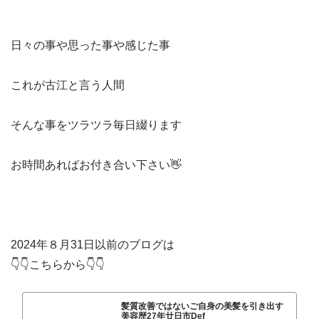
日々の事や思った事や感じた事
これが古江と言う人間
そんな事をツラツラ毎日綴ります
お時間あればお付き合い下さい👋
2024年８月31日以前のブログは
👇👇こちらから👇👇
髪質改善ではないご自身の美髪を引き出す
美容歴27年廿日市Def