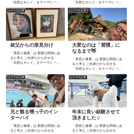
「自然なキレイ」をテーマに ヘア
「自然なキレイ」をテーマに ヘア
ケア スキンケア インナーケア
ケア スキンケア インナーケア
おすすめ記事
おすすめ記事
の 「根本改善」を目的とした美容
の 「根本改善」を目的とした美容
院 Def 古江です 2023年３月30日
院 Def 古江です 2023年３月30日
より スタートしたこのブログ
より スタートしたこのブログ
日々の事や...
日々の事や...
叔父からの形見分け
大変なのは「習慣」に
なるまで👋
「美容と健康」は 密接な関係にあ
ると考え ご自身だから出せる
「美容と健康」は 密接な関係にあ
「自然なキレイ」をテーマに ヘア
ると考え ご自身だから出せる
ケア スキンケア インナーケア
「自然なキレイ」をテーマに ヘア
の 「根本改善」を目的とした美容
ケア スキンケア インナーケア
院 Def 古江です 2023年３月30日
おすすめ記事
おすすめ記事
の 「根本改善」を目的とした美容
より スタートしたこのブログ
院 Def 古江です 2023年３月30日
日々の事や...
より スタートしたこのブログ
日々の事や...
兄と観る甥っ子のイン
年末に良い経験させて
ターハイ
頂きました☺️
「美容と健康」は 密接な関係にあ
「美容と健康」は 密接な関係にあ
ると考え ご自身だから出せる
ると考え ご自身だから出せる