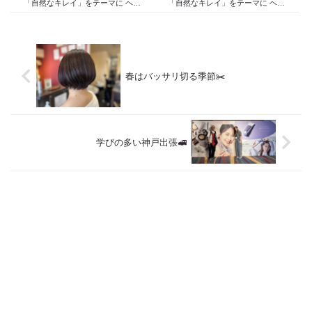
「自然なキレイ」をテーマに ヘア
「自然なキレイ」をテーマに ヘア
ケア スキンケア インナーケア
ケア スキンケア インナーケア
の 「根本改善」を目的とした美容
の 「根本改善」を目的とした美容
院 Def 古江です 2023年３月30日
院 Def 古江です 2023年３月30日
より スタートしたこのブログ
より スタートしたこのブログ
日々の事や...
日々の事や...
春はバッサリ切る季節✂️
学びの多い神戸出張🚅