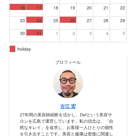
16
17
18
19
20
21
22
23
24
25
26
27
28
29
30
31
1
2
3
4
5
holiday
プロフィール
古江 宏
27年間の美容師経験を活かし、Defという美容サ
ロンを広島で運営しています。私の信念は、「自
然なキレイ」を追求し、お客様一人ひとりの個性
を引き出すことです。美容と健康は密接に関連し